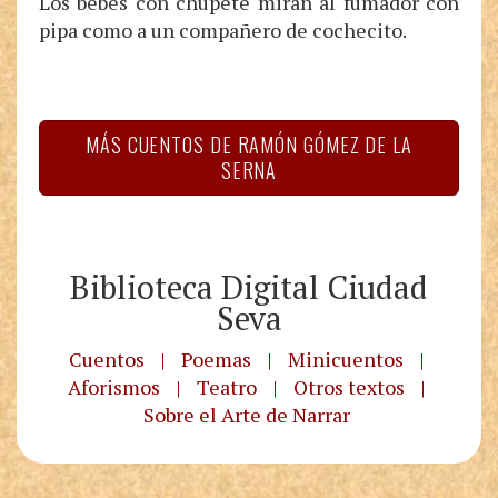
Los bebés con chupete miran al fumador con
pipa como a un compañero de cochecito.
MÁS CUENTOS DE RAMÓN GÓMEZ DE LA
SERNA
Biblioteca Digital Ciudad
Seva
Cuentos
|
Poemas
|
Minicuentos
|
Aforismos
|
Teatro
|
Otros textos
|
Sobre el Arte de Narrar