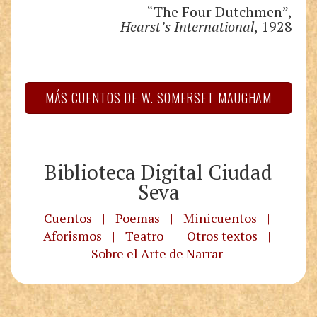
“The Four Dutchmen”,
Hearst’s International
, 1928
MÁS CUENTOS DE W. SOMERSET MAUGHAM
Biblioteca Digital Ciudad
Seva
Cuentos
|
Poemas
|
Minicuentos
|
Aforismos
|
Teatro
|
Otros textos
|
Sobre el Arte de Narrar