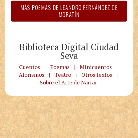
MÁS POEMAS DE LEANDRO FERNÁNDEZ DE
MORATÍN
Biblioteca Digital Ciudad
Seva
Cuentos
|
Poemas
|
Minicuentos
|
Aforismos
|
Teatro
|
Otros textos
|
Sobre el Arte de Narrar