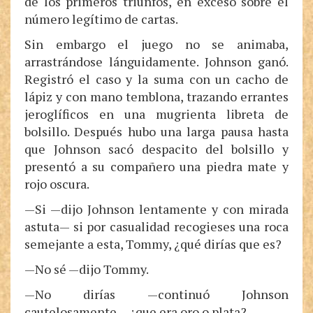
de los primeros triunfos, en exceso sobre el
número legítimo de cartas.
Sin embargo el juego no se animaba,
arrastrándose lánguidamente. Johnson ganó.
Registró el caso y la suma con un cacho de
lápiz y con mano temblona, trazando errantes
jeroglíficos en una mugrienta libreta de
bolsillo. Después hubo una larga pausa hasta
que Johnson sacó despacito del bolsillo y
presentó a su compañero una piedra mate y
rojo oscura.
—Si —dijo Johnson lentamente y con mirada
astuta— si por casualidad recogieses una roca
semejante a esta, Tommy, ¿qué dirías que es?
—No sé —dijo Tommy.
—No dirías —continuó Johnson
cautelosamente— ¿que era oro o plata?