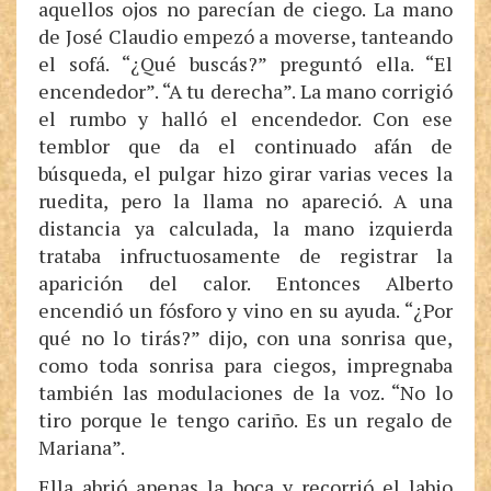
aquellos ojos no parecían de ciego. La mano
de José Claudio empezó a moverse, tanteando
el sofá. “¿Qué buscás?” preguntó ella. “El
encendedor”. “A tu derecha”. La mano corrigió
el rumbo y halló el encendedor. Con ese
temblor que da el continuado afán de
búsqueda, el pulgar hizo girar varias veces la
ruedita, pero la llama no apareció. A una
distancia ya calculada, la mano izquierda
trataba infructuosamente de registrar la
aparición del calor. Entonces Alberto
encendió un fósforo y vino en su ayuda. “¿Por
qué no lo tirás?” dijo, con una sonrisa que,
como toda sonrisa para ciegos, impregnaba
también las modulaciones de la voz. “No lo
tiro porque le tengo cariño. Es un regalo de
Mariana”.
Ella abrió apenas la boca y recorrió el labio