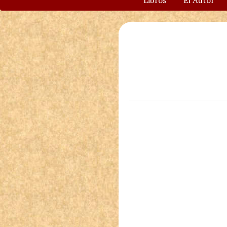
Libros
El Autor