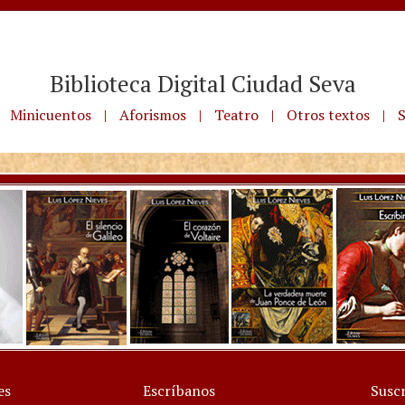
Biblioteca Digital Ciudad Seva
Minicuentos
|
Aforismos
|
Teatro
|
Otros textos
|
S
es
Escríbanos
Suscr