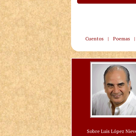
Cuentos
|
Poemas
|
Sobre Luis López Niev