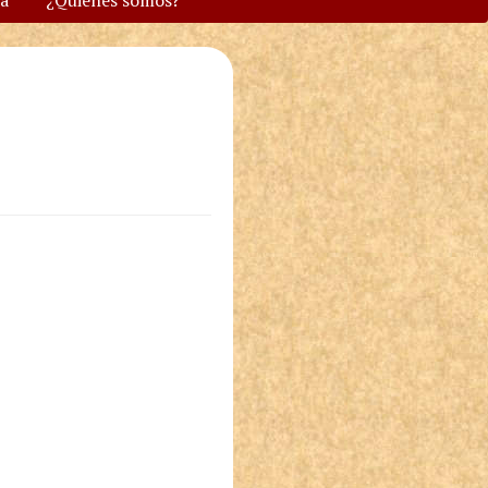
va
¿Quiénes somos?