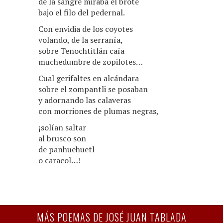
de la sangre miraba el brote
bajo el filo del pedernal.
Con envidia de los coyotes
volando, de la serranía,
sobre Tenochtitlán caía
muchedumbre de zopilotes…
Cual gerifaltes en alcándara
sobre el zompantli se posaban
y adornando las calaveras
con morriones de plumas negras,
¡solían saltar
al brusco son
de panhuehuetl
o caracol…!
MÁS POEMAS DE JOSÉ JUAN TABLADA