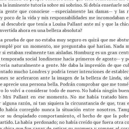
 a la inminente tutoría sobre mi sobrino. Si debía enseñarle so
a gente que conociese —especialmente las damas— y las r
 poco de la vida y mis responsabilidades me incomodaban e
al descubrir que tenía a Louisa Pallant ante mí y que la chica 
nvertida ahora en una belleza absoluta?
 la prueba de que no estaba muy seguro es quizá que me abstuv
templé por un momento, me preguntaba qué harían. Nada ma
r si estaban realmente tan aisladas. Homburg es un gran cent
 la temporada social londinense hacia primeros de agosto— y
ería naturalmente a gente. Me daba la impresión de que cul
uentado mucho Londres y podría tener intenciones de establ
iones se aceleraron ante la imagen de la belleza de Linda, s
 se aprecie una persona bella. Podrán comprobar que me tomé 
ro lo volví a considerar todo de nuevo. No había ningún buen
de Mrs Pallant en ese momento. No me había tratado bien 
alguna razón, ni tan siquiera la circunstancia de que, tras e
do había corregido nunca la situación entre nosotros. Tam
or su despiadado comportamiento, el hecho de que la pobr
artido. La había perdonado; no había creído que fuera otra co
 chica que fue capaz de retirar su promesa y romper el cor