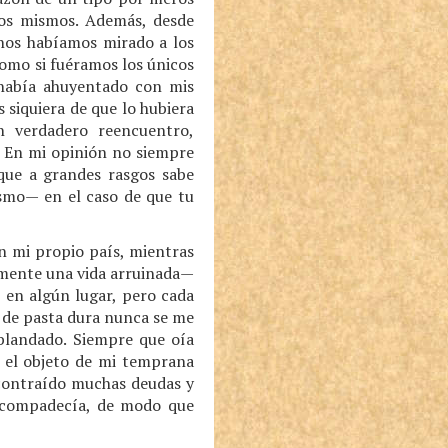
los mismos. Además, desde
 nos habíamos mirado a los
como si fuéramos los únicos
 había ahuyentado con mis
 siquiera de que lo hubiera
n verdadero reencuentro,
. En mi opinión no siempre
que a grandes rasgos sabe
ismo— en el caso de que tu
en mi propio país, mientras
camente una vida arruinada—
” en algún lugar, pero cada
ha de pasta dura nunca se me
ablandado. Siempre que oía
 el objeto de mi temprana
 contraído muchas deudas y
 compadecía, de modo que