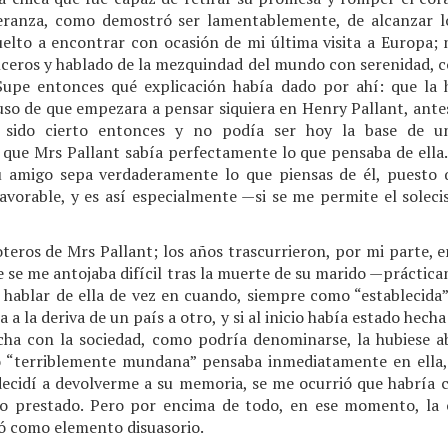
speranza, como demostró ser lamentablemente, de alcanzar 
lto a encontrar con ocasión de mi última visita a Europa;
inceros y hablado de la mezquindad del mundo con serenidad, 
. Supe entonces qué explicación había dado por ahí: que la
so de que empezara a pensar siquiera en Henry Pallant, antes
 sido cierto entonces y no podía ser hoy la base de u
 que Mrs Pallant sabía perfectamente lo que pensaba de ella
u amigo sepa verdaderamente lo que piensas de él, puesto 
avorable, y es así especialmente —si se me permite el solec
teros de Mrs Pallant; los años trascurrieron, por mi parte, 
que se me antojaba difícil tras la muerte de su marido —prácti
a hablar de ella de vez en cuando, siempre como “establecida
ba a la deriva de un país a otro, y si al inicio había estado hec
cha con la sociedad, como podría denominarse, la hubiese 
 “terriblemente mundana” pensaba inmediatamente en ella,
decidí a devolverme a su memoria, se me ocurrió que habría
ro prestado. Pero por encima de todo, en ese momento, la
ió como elemento disuasorio.