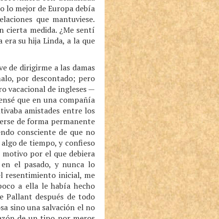
lo lo mejor de Europa debía
elaciones que mantuviese.
n cierta medida. ¿Me sentí
era su hija Linda, a la que
e de dirigirme a las damas
lo, por descontado; pero
ro vacacional de ingleses —
 pensé que en una compañía
tivaba amistades entre los
ecerse de forma permanente
iendo consciente de que no
algo de tiempo, y confieso
 motivo por el que debiera
en el pasado, y nunca lo
l resentimiento inicial, me
poco a ella le había hecho
e Pallant después de todo
sa sino una salvación el no
azón de un tipo por meros