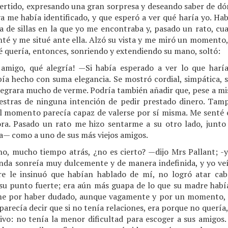
vertido, expresando una gran sorpresa y deseando saber de dón
 ya me había identificado, y que esperó a ver qué haría yo. H
la de sillas en la que yo me encontraba y, pasado un rato, cu
té y me situé ante ella. Alzó su vista y me miró un momento,
é quería, entonces, sonriendo y extendiendo su mano, soltó:
 amigo, qué alegría! —Si había esperado a ver lo que haría
bía hecho con suma elegancia. Se mostró cordial, simpática, si
legrara mucho de verme. Podría también añadir que, pese a mis
estras de ninguna intención de pedir prestado dinero. Ta
 momento parecía capaz de valerse por sí misma. Me senté en
ra. Pasado un rato me hizo sentarme a su otro lado, junto 
a— como a uno de sus más viejos amigos.
, mucho tiempo atrás, ¿no es cierto? —dijo Mrs Pallant; -y
nda sonreía muy dulcemente y de manera indefinida, y yo v
e le insinuó que habían hablado de mí, no logró atar cab
su punto fuerte; era aún más guapa de lo que su madre había 
e por haber dudado, aunque vagamente y por un momento, de
parecía decir que si no tenía relaciones, era porque no quería
tivo: no tenía la menor dificultad para escoger a sus amigos.