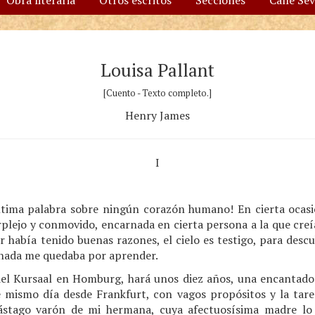
Obra literaria
Otros escritos
Secciones
Calle Se
Louisa Pallant
[Cuento - Texto completo.]
Henry James
I
ltima palabra sobre ningún corazón humano! En cierta ocas
rplejo y conmovido, encarnada en cierta persona a la que creí
r había tenido buenas razones, el cielo es testigo, para descub
nada me quedaba por aprender.
del Kursaal en Homburg, hará unos diez años, una encantadora
e mismo día desde Frankfurt, con vagos propósitos y la tarea
 vástago varón de mi hermana, cuya afectuosísima madre l