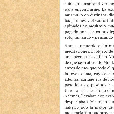
cuidado durante el verano
para encontrarme. La exc
murmullo en distintos idio
los jardines y el vasto t
apiñados en mesitas y muc
pagado por ciertos privil
solo, fumando y pensando e
Apenas recuerdo cuánto t
meditaciones. El objeto d
una jovencita a su lado. N
de que se tratara de Mrs 
antes de eso, que todo el 
la joven dama, cuyo enca
además, aunque era de noch
paso lento y, pese a ser
tener amistades. Todo el 
Además, llevaban con extr
despertaban. Me temo que
haberlo sido la mayor de
mostraría tan pudorosa pa