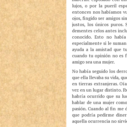
lujos, o por la pueril e
entonces nos habíamos vue
ojos, fingido ser amigos s
justos, los únicos puros
dementes celos antes inclu
conocido. Esto no había
especialmente si le suman
ayuda a la amistad que t
cuando tu opinión no es f
amigo sea una mujer.
No había seguido los derro
que ella llevaba su vida, 
en tierras extranjeras. Oí
vez en un lugar distinto. I
habría ocurrido que su lu
hablar de una mujer como
pasión. Cuando al fin me 
que podría pedirme dine
aquella ocurrencia no sirv