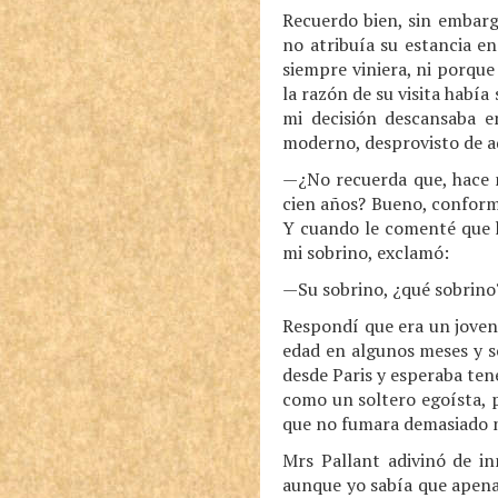
Recuerdo bien, sin embarg
no atribuía su estancia e
siempre viniera, ni porque
la razón de su visita había
mi decisión descansaba en
moderno, desprovisto de aq
—¿No recuerda que, hace 
cien años? Bueno, conform
Y cuando le comenté que 
mi sobrino, exclamó:
—Su sobrino, ¿qué sobrino
Respondí que era un joven
edad en algunos meses y s
desde Paris y esperaba ten
como un soltero egoísta, p
que no fumara demasiado n
Mrs Pallant adivinó de i
aunque yo sabía que apenas