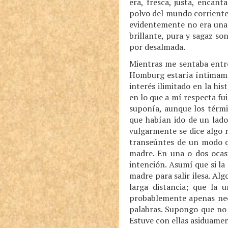
era, fresca, justa, encan
polvo del mundo corriente 
evidentemente no era una 
brillante, pura y sagaz so
por desalmada.
Mientras me sentaba entre
Homburg estaría íntimame
interés ilimitado en la hi
en lo que a mí respecta fu
suponía, aunque los térmi
que habían ido de un lado
vulgarmente se dice algo 
transeúntes de un modo qu
madre. En una o dos ocasi
intención. Asumí que si l
madre para salir ilesa. Al
larga distancia; que la 
probablemente apenas nece
palabras. Supongo que no 
Estuve con ellas asiduamen