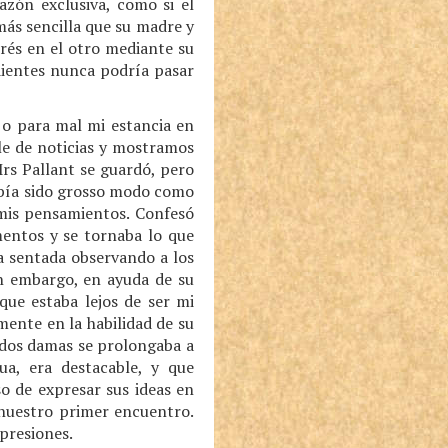
azón exclusiva, como si el
más sencilla que su madre y
rés en el otro mediante su
 dientes nunca podría pasar
 o para mal mi estancia en
e de noticias y mostramos
Mrs Pallant se guardó, pero
había sido grosso modo como
 mis pensamientos. Confesó
mentos y se tornaba lo que
a sentada observando a los
in embargo, en ayuda de su
que estaba lejos de ser mi
ente en la habilidad de su
s dos damas se prolongaba a
ua, era destacable, y que
o de expresar sus ideas en
 nuestro primer encuentro.
mpresiones.