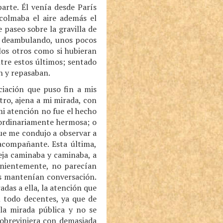
arte. Él venía desde París
colmaba el aire además el
 paseo sobre la gravilla de
as deambulando, unos pocos
los otros como si hubieran
tre estos últimos; sentado
n y repasaban.
iación que puso fin a mis
ro, ajena a mi mirada, con
mi atención no fue el hecho
aordinariamente hermosa; o
que me condujo a observar a
acompañante. Esta última,
reja caminaba y caminaba, a
enientemente, no parecían
as mantenían conversación.
as a ella, la atención que
 todo decentes, ya que de
la mirada pública y no se
sobreviniera con demasiada