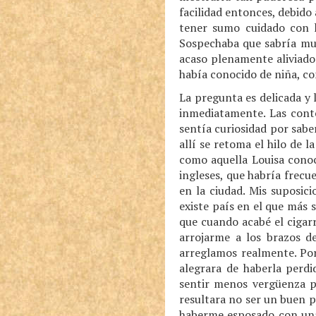
facilidad entonces, debido
tener sumo cuidado con l
Sospechaba que sabría muy
acaso plenamente aliviado 
había conocido de niña, co
La pregunta es delicada y
inmediatamente. Las con
sentía curiosidad por sabe
allí se retoma el hilo de
como aquella Louisa conoc
ingleses, que habría frec
en la ciudad. Mis suposic
existe país en el que más
que cuando acabé el cigar
arrojarme a los brazos 
arreglamos realmente. Por 
alegrara de haberla perdi
sentir menos vergüenza p
resultara no ser un buen p
haberme esposado con una