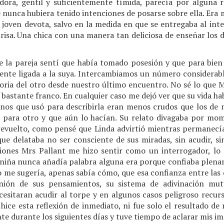
tadora, gentil y suficientemente tímida, parecía por alguna r
nunca hubiera tenido intenciones de posarse sobre ella. Era 
joven devota, salvo en la medida en que se entregaba al inte
nrisa. Una chica con una manera tan deliciosa de enseñar los
 la pareja sentí que había tomado posesión y que para bien
nte ligada a la suya. Intercambiamos un número considerabl
storia del otro desde nuestro último encuentro. No sé lo que 
i bastante franco. En cualquier caso me dejó ver que su vida 
nos que usó para describirla eran menos crudos que los de
 para otro y que aún lo hacían. Su relato divagaba por mo
revuelto, como pensé que Linda advirtió mientras permanecí
e delataba no ser consciente de sus miradas, sin acudir, s
ones Mrs Pallant me hizo sentir como un interrogador, lo 
a niña nunca añadía palabra alguna era porque confiaba plenam
go me sugería, apenas sabía cómo, que esa confianza entre la
unión de sus pensamientos, su sistema de adivinación mut
sitaran acudir al torpe y en algunos casos peligroso recurs
hice esta reflexión de inmediato, ni fue solo el resultado de
te durante los siguientes días y tuve tiempo de aclarar mis i