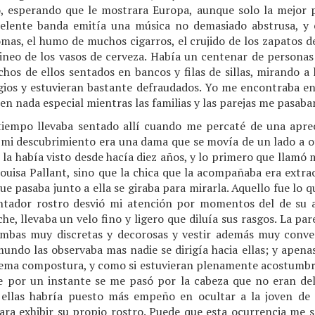
, esperando que le mostrara Europa, aunque solo la mejor p
elente banda emitía una música no demasiado abstrusa, y 
mas, el humo de muchos cigarros, el crujido de los zapatos de
intineo de los vasos de cerveza. Había un centenar de person
hos de ellos sentados en bancos y filas de sillas, mirando a 
egios y estuvieran bastante defraudados. Yo me encontraba en
n nada especial mientras las familias y las parejas me pasaba
iempo llevaba sentado allí cuando me percaté de una aprec
e mi descubrimiento era una dama que se movía de un lado a ot
o la había visto desde hacía diez años, y lo primero que llamó 
Louisa Pallant, sino que la chica que la acompañaba era extr
que pasaba junto a ella se giraba para mirarla. Aquello fue lo 
ntador rostro desvió mi atención por momentos del de su 
e, llevaba un velo fino y ligero que diluía sus rasgos. La pa
 ambas muy discretas y decorosas y vestir además muy conv
mundo las observaba mas nadie se dirigía hacia ellas; y apen
ema compostura, y como si estuvieran plenamente acostumbrad
 por un instante se me pasó por la cabeza que no eran del
 ellas habría puesto más empeño en ocultar a la joven de 
ra exhibir su propio rostro. Puede que esta ocurrencia me 