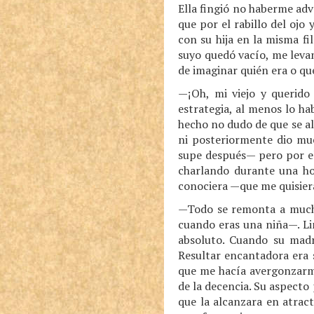
Ella fingió no haberme ad
que por el rabillo del ojo
con su hija en la misma fi
suyo quedó vacío, me levan
de imaginar quién era o qu
—¡Oh, mi viejo y querido
estrategia, al menos lo ha
hecho no dudo de que se a
ni posteriormente dio mu
supe después— pero por el
charlando durante una ho
conociera —que me quisier
—Todo se remonta a mucho
cuando eras una niña—. Li
absoluto. Cuando su madr
Resultar encantadora era 
que me hacía avergonzarm
de la decencia. Su aspecto 
que la alcanzara en atrac