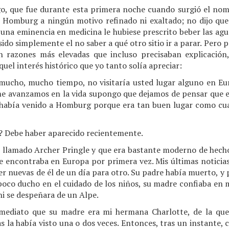
o, que fue durante esta primera noche cuando surgió el nom
n Homburg a ningún motivo refinado ni exaltado; no dijo que
 una eminencia en medicina le hubiese prescrito beber las agu
 sido simplemente el no saber a qué otro sitio ir a parar. Pero
 razones más elevadas que incluso precisaban explicación,
uel interés histórico que yo tanto solía apreciar:
mucho, mucho tiempo, no visitaría usted lugar alguno en Eu
e avanzamos en la vida supongo que dejamos de pensar que 
había venido a Homburg porque era tan buen lugar como cual
? Debe haber aparecido recientemente.
 llamado Archer Pringle y que era bastante moderno de hecho
e encontraba en Europa por primera vez. Mis últimas noticias
er nuevas de él de un día para otro. Su padre había muerto, y 
oco ducho en el cuidado de los niños, su madre confiaba en mí
i se despeñara de un Alpe.
nmediato que su madre era mi hermana Charlotte, de la que 
 la había visto una o dos veces. Entonces, tras un instante, c