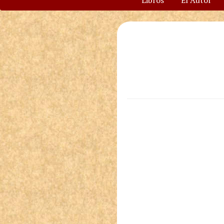
Libros
El Autor