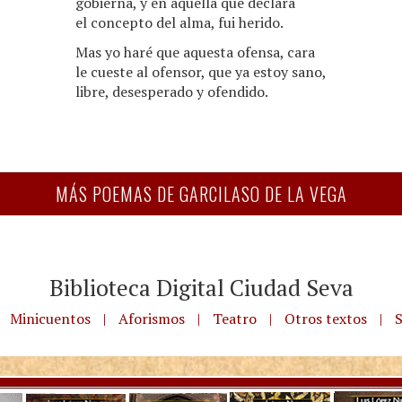
gobierna, y en aquella que declara
el concepto del alma, fui herido.
Mas yo haré que aquesta ofensa, cara
le cueste al ofensor, que ya estoy sano,
libre, desesperado y ofendido.
MÁS POEMAS DE GARCILASO DE LA VEGA
Biblioteca Digital Ciudad Seva
Minicuentos
|
Aforismos
|
Teatro
|
Otros textos
|
S