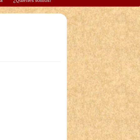
va
¿Quiénes somos?