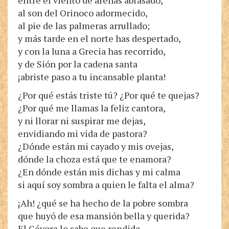
entre el viento de arenas abrasado,
al son del Orinoco adormecido,
al pie de las palmeras arrullado;
y más tarde en el norte has despertado,
y con la luna a Grecia has recorrido,
y de Sión por la cadena santa
¡abriste paso a tu incansable planta!
¿Por qué estás triste tú? ¿Por qué te quejas?
¿Por qué me llamas la feliz cantora,
y ni llorar ni suspirar me dejas,
envidiando mi vida de pastora?
¿Dónde están mi cayado y mis ovejas,
dónde la choza está que te enamora?
¿En dónde están mis dichas y mi calma
si aquí soy sombra a quien le falta el alma?
¡Ah! ¿qué se ha hecho de la pobre sombra
que huyó de esa mansión bella y querida?
El Gévora lo sabe que rendida