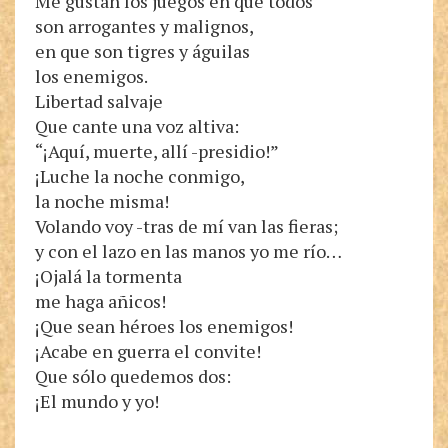
Me gustan los juegos en que todos
son arrogantes y malignos,
en que son tigres y águilas
los enemigos.
Libertad salvaje
Que cante una voz altiva:
“¡Aquí, muerte, allí -presidio!”
¡Luche la noche conmigo,
la noche misma!
Volando voy -tras de mí van las fieras;
y con el lazo en las manos yo me río…
¡Ojalá la tormenta
me haga añicos!
¡Que sean héroes los enemigos!
¡Acabe en guerra el convite!
Que sólo quedemos dos:
¡El mundo y yo!