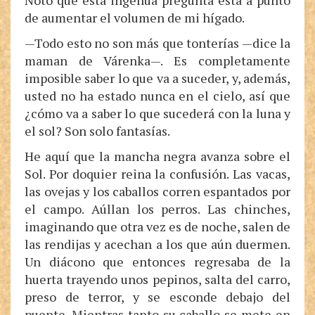
Noto que esta ingenua pregunta está a punto
de aumentar el volumen de mi hígado.
—Todo esto no son más que tonterías —dice la
maman de Várenka—. Es completamente
imposible saber lo que va a suceder, y, además,
usted no ha estado nunca en el cielo, así que
¿cómo va a saber lo que sucederá con la luna y
el sol? Son solo fantasías.
He aquí que la mancha negra avanza sobre el
Sol. Por doquier reina la confusión. Las vacas,
las ovejas y los caballos corren espantados por
el campo. Aúllan los perros. Las chinches,
imaginando que otra vez es de noche, salen de
las rendijas y acechan a los que aún duermen.
Un diácono que entonces regresaba de la
huerta trayendo unos pepinos, salta del carro,
preso de terror, y se esconde debajo del
puente. Mientras tanto su caballo se mete en