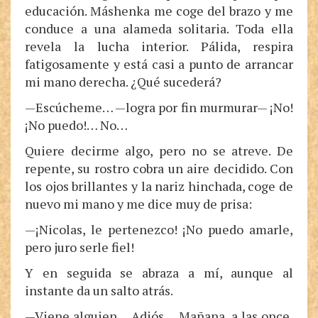
educación. Máshenka me coge del brazo y me
conduce a una alameda solitaria. Toda ella
revela la lucha interior. Pálida, respira
fatigosamente y está casi a punto de arrancar
mi mano derecha. ¿Qué sucederá?
—Escúcheme… —logra por fin murmurar— ¡No!
¡No puedo!… No…
Quiere decirme algo, pero no se atreve. De
repente, su rostro cobra un aire decidido. Con
los ojos brillantes y la nariz hinchada, coge de
nuevo mi mano y me dice muy de prisa:
—¡Nicolas, le pertenezco! ¡No puedo amarle,
pero juro serle fiel!
Y en seguida se abraza a mí, aunque al
instante da un salto atrás.
—Viene alguien… Adiós… Mañana, a las once,