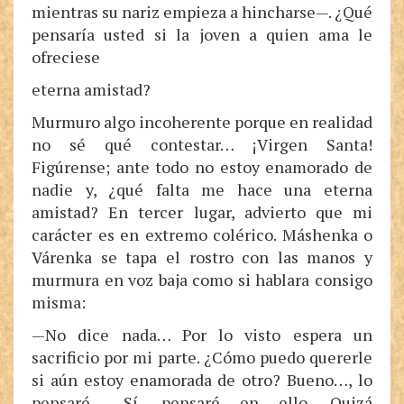
mientras su nariz empieza a hincharse—. ¿Qué
pensaría usted si la joven a quien ama le
ofreciese
eterna amistad?
Murmuro algo incoherente porque en realidad
no sé qué contestar… ¡Virgen Santa!
Figúrense; ante todo no estoy enamorado de
nadie y, ¿qué falta me hace una eterna
amistad? En tercer lugar, advierto que mi
carácter es en extremo colérico. Máshenka o
Várenka se tapa el rostro con las manos y
murmura en voz baja como si hablara consigo
misma:
—No dice nada… Por lo visto espera un
sacrificio por mi parte. ¿Cómo puedo quererle
si aún estoy enamorada de otro? Bueno…, lo
pensaré… Sí, pensaré en ello. Quizá