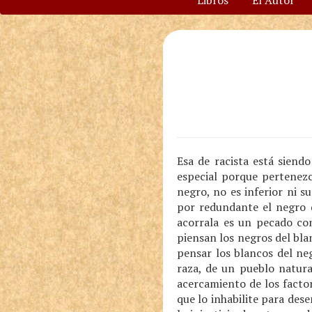
Libros
El Autor
Esa de racista está siend
especial porque pertenezc
negro, no es inferior ni 
por redundante el negro q
acorrala es un pecado co
piensan los negros del bla
pensar los blancos del neg
raza, de un pueblo natural
acercamiento de los factor
que lo inhabilite para des