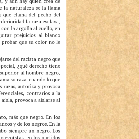
a, y aún hay quien crea de
e la naturaleza se la llama
z que clama del pecho del
nferioridad la raza esclava,
con la argolla al cuello, en
itar prejuicios al blanco
 probar que su color no le
ejarse del racista negro que
special, ¿qué derecho tiene
 superior al hombre negro,
lama su raza, cuando lo que
s razas, autoriza y provoca
erenciales, contrarios a la
aísla, provoca a aislarse al
to, más que negro. En los
ancos y de los negros. En la
hubo siempre un negro. Los
o egoístas, en los partidos