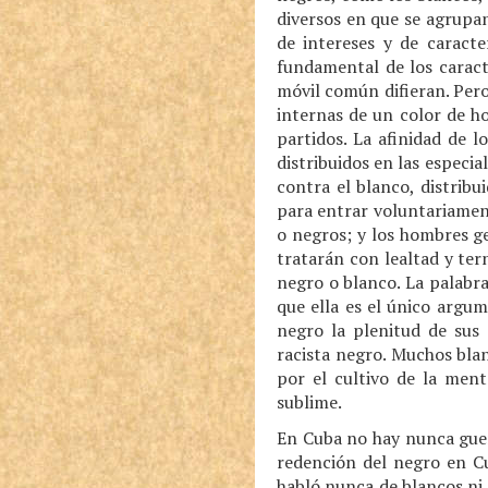
diversos en que se agrupa
de intereses y de caracte
fundamental de los caract
móvil común difieran. Pero
internas de un color de h
partidos. La afinidad de 
distribuidos en las especia
contra el blanco, distrib
para entrar voluntariament
o negros; y los hombres g
tratarán con lealtad y ter
negro o blanco. La palabra
que ella es el único argum
negro la plenitud de sus 
racista negro. Muchos blan
por el cultivo de la ment
sublime.
En Cuba no hay nunca guerr
redención del negro en Cu
habló nunca de blancos ni 