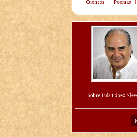
Cuentos
|
Poemas
|
Sobre Luis López Niev