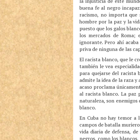
la injusticia de este mun
buena fe al negro incapaz 
racismo, no importa que 
hombre por la paz y la vida
puesto que los galos blanco
los mercados de Roma; es
ignorante. Pero ahí acaba
priva de ninguna de las ca
El racista blanco, que le c
también le vea especialida
para quejarse del racista
admite la idea de la raza 
acaso proclama únicamente 
al racista blanco. La paz 
naturaleza, son enemigos de
blanco.
En Cuba no hay temor a l
campos de batalla murieron 
vida diaria de defensa, d
negros, como los blancos, 