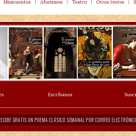
Minicuentos
|
Aforismos
|
Teatro
|
Otros textos
|
S
es
Escríbanos
Suscr
RECIBE GRATIS UN POEMA CLÁSICO SEMANAL POR CORREO ELECTRÓNIC