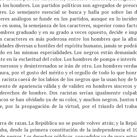
n los hombres. Los partidos políticos son agregados de preocu
res. Lo semejante esencial se busca y halla por sobre las di
eres análogos se funde en los partidos, aunque en lo inciden
 en suma, la semejanza de los caracteres, superior como facto
ombres graduado y en su grado a veces opuesto, decide e imp
los caracteres es más poderosa entre los hombres que la afini
lidades diversas u hostiles del espíritu humano, jamás se podrán
uido en las mismas especialidades. Los negros están demasiado
e en la esclavitud del color. Los hombres de pompa e interés 
enerosos y desinteresados se irán de otro. Los hombres verdad
nura, por el gusto del mérito y el orgullo de todo lo que honr
 racista caerá de los labios de los negros que la usan hoy de
ento de apariencia válida y de validez en hombres sinceros y
derechos de hombre. Dos racistas serían igualmente culpabl
cos se han olvidado ya de su color, y muchos negros. Juntos 
e, por la propagación de la virtud, por el triunfo del traba
a de razas. La República no se puede volver atrás; y la Repúb
ba, desde la primera constitución de la independencia el 1
de negros. Los derechos públicos, concedidos ya de pura astu