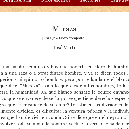
Obra literaria
Otros escritos
Secciones
Calle Se
Mi raza
[Ensayo - Texto completo.]
José Martí
o una palabra confusa y hay que ponerla en claro. El homb
a a una raza o a otra: dígase hombre, y ya se dicen todos l
superior a ningún otro hombre; peca por redundante el blanco
ue dice: “Mi raza”. Todo lo que divide a los hombres, todo l
ntra la humanidad. ¿A qué blanco sensato le ocurre envanec
nco que se envanece de serlo y cree que tiene derechos especi
ro que se envanece de su color? Insistir en las divisiones de 
mente dividido, es dificultar la ventura pública y la indivi
es que han de vivir en común. Si se dice que en el negro no 
envolver toda su alma de hombre, se dice la verdad, y ha de de