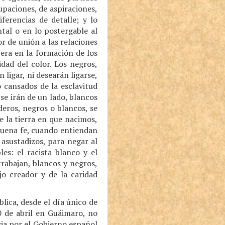
paciones, de aspiraciones,
ferencias de detalle; y lo
tal o en lo postergable al
r de unión a las relaciones
era en la formación de los
dad del color. Los negros,
 ligar, ni desearán ligarse,
 cansados de la esclavitud
se irán de un lado, blancos
eros, negros o blancos, se
e la tierra en que nacimos,
 buena fe, cuando entiendan
 asustadizos, para negar al
es: el racista blanco y el
trabajan, blancos y negros,
jo creador y de la caridad
lica, desde el día único de
0 de abril en Guáimaro, no
cia por el Gobierno español