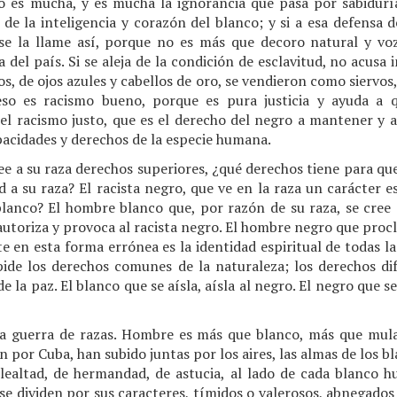
do es mucha, y es mucha la ignorancia que pasa por sabidurí
de la inteligencia y corazón del blanco; y si a esa defensa d
se la llame así, porque no es más que decoro natural y vo
 del país. Si se aleja de la condición de esclavitud, no acusa i
s, de ojos azules y cabellos de oro, se vendieron como siervos, 
o es racismo bueno, porque es pura justicia y ayuda a qu
 el racismo justo, que es el derecho del negro a mantener y a
pacidades y derechos de la especie humana.
ree a su raza derechos superiores, ¿qué derechos tiene para qu
d a su raza? El racista negro, que ve en la raza un carácter e
 blanco? El hombre blanco que, por razón de su raza, se cree
y autoriza y provoca al racista negro. El hombre negro que proc
en esta forma errónea es la identidad espiritual de todas la
pide los derechos comunes de la naturaleza; los derechos dif
 la paz. El blanco que se aísla, aísla al negro. El negro que se 
a guerra de razas. Hombre es más que blanco, más que mula
por Cuba, han subido juntas por los aires, las almas de los bl
e lealtad, de hermandad, de astucia, al lado de cada blanco 
se dividen por sus caracteres, tímidos o valerosos, abnegados 