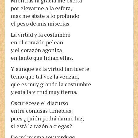
Mientras la gracia me excita
por elevarme a la esfera,
mas me abate a lo profundo
el peso de mis miserias.
La virtud y la costumbre
en el corazón pelean
y el corazón agoniza
en tanto que lidian ellas.
Y aunque es la virtud tan fuerte
temo que tal vez la venzan,
que es muy grande la costumbre
y está la virtud muy tierna.
Oscurécese el discurso
entre confusas tinieblas;
pues ¿quién podrá darme luz,
si está la razón a ciegas?
De mí misma soy verdugo