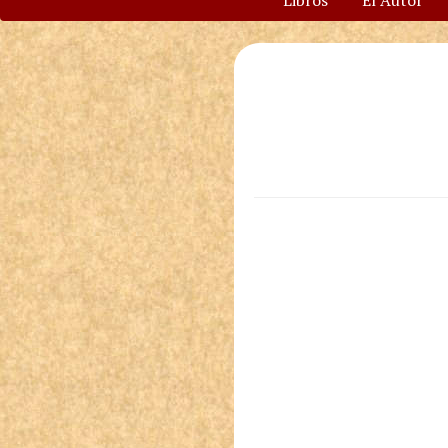
Libros
El Autor