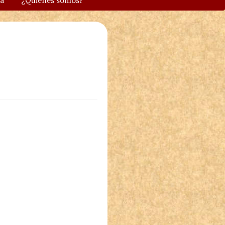
va
¿Quiénes somos?