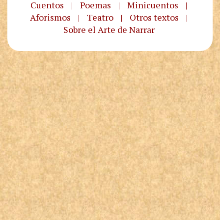
Cuentos
|
Poemas
|
Minicuentos
|
Aforismos
|
Teatro
|
Otros textos
|
Sobre el Arte de Narrar