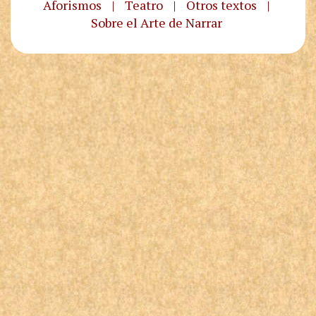
Aforismos
|
Teatro
|
Otros textos
|
Sobre el Arte de Narrar