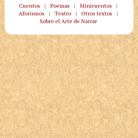
Cuentos
|
Poemas
|
Minicuentos
|
Aforismos
|
Teatro
|
Otros textos
|
Sobre el Arte de Narrar