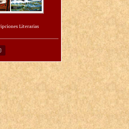
ipciones Literarias
O