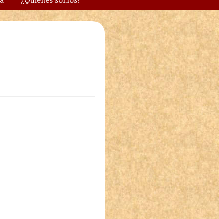
va
¿Quiénes somos?