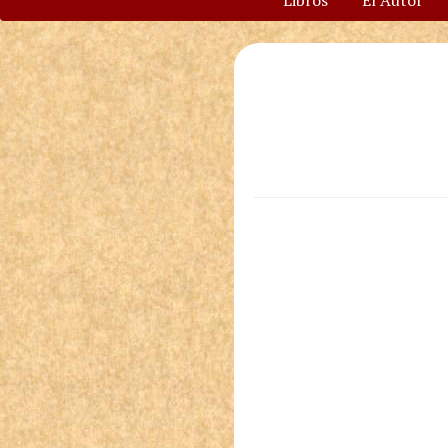
Libros
El Autor