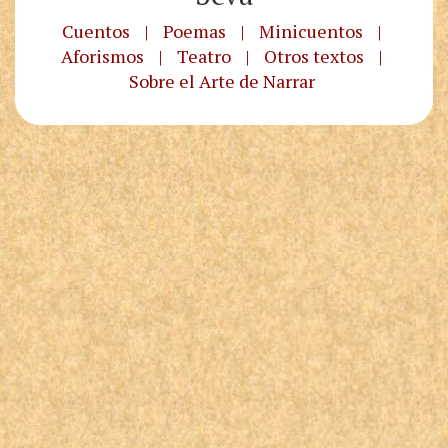
Cuentos
|
Poemas
|
Minicuentos
|
Aforismos
|
Teatro
|
Otros textos
|
Sobre el Arte de Narrar