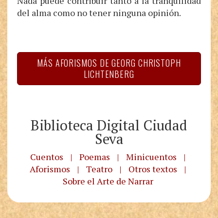
Nada puede contribuir tanto a la tranquilidad
del alma como no tener ninguna opinión.
MÁS AFORISMOS DE GEORG CHRISTOPH
LICHTENBERG
Biblioteca Digital Ciudad
Seva
Cuentos
|
Poemas
|
Minicuentos
|
Aforismos
|
Teatro
|
Otros textos
|
Sobre el Arte de Narrar