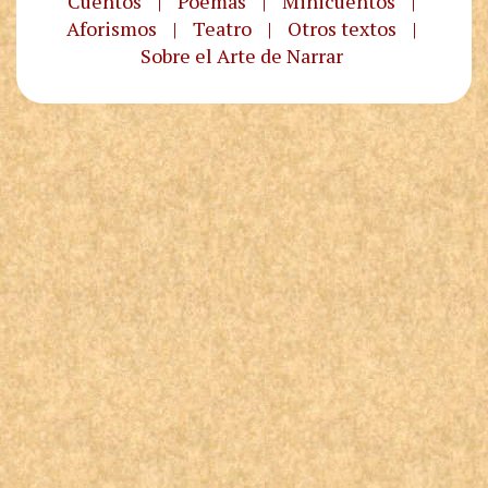
Cuentos
|
Poemas
|
Minicuentos
|
Aforismos
|
Teatro
|
Otros textos
|
Sobre el Arte de Narrar