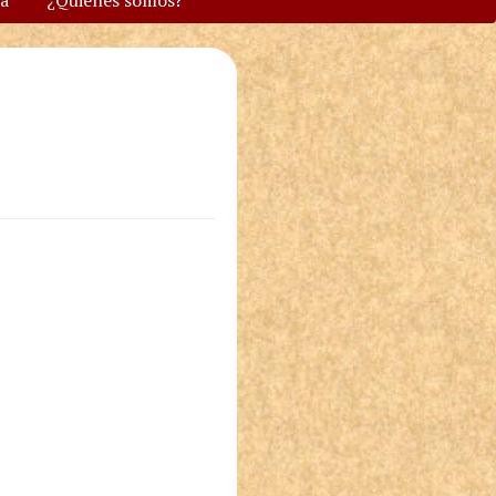
va
¿Quiénes somos?