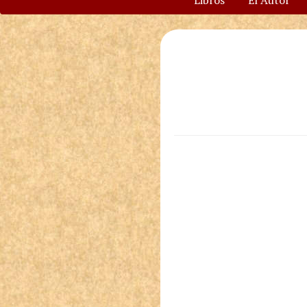
Libros
El Autor