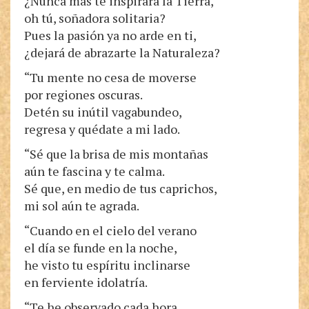
¿Nunca más te inspirará la Tierra,
oh tú, soñadora solitaria?
Pues la pasión ya no arde en ti,
¿dejará de abrazarte la Naturaleza?
“Tu mente no cesa de moverse
por regiones oscuras.
Detén su inútil vagabundeo,
regresa y quédate a mi lado.
“Sé que la brisa de mis montañas
aún te fascina y te calma.
Sé que, en medio de tus caprichos,
mi sol aún te agrada.
“Cuando en el cielo del verano
el día se funde en la noche,
he visto tu espíritu inclinarse
en ferviente idolatría.
“Te he observado cada hora.