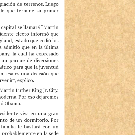
piación de terrenos. Luego
s de que termine su primer
 capital se llamará “Martin
sidente electo informó que
land, estado que cedió los
a admitió que en la última
any, la cual ha expresado
n un parque de diversiones
ático para que la juventud
n, esa es una decisión que
venir”, explicó.
Martin Luther King Jr. City.
moderna. Por eso dejaremos
icó Obama.
residente viva en una gran
to de un dormitorio. Por
familia le bastará con un
, probablemente en la sede