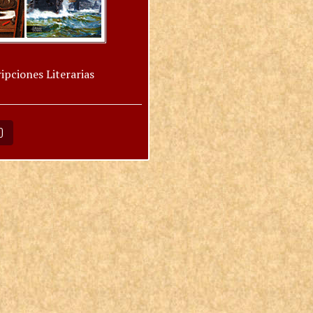
ipciones Literarias
O