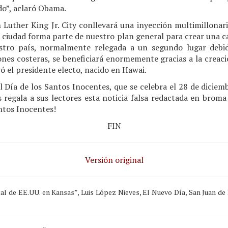
o”, aclaró Obama.
 Luther King Jr. City conllevará una inyección multimillonari
 ciudad forma parte de nuestro plan general para crear una c
stro país, normalmente relegada a un segundo lugar debid
iones costeras, se beneficiará enormemente gracias a la creac
ó el presidente electo, nacido en Hawai.
l Día de los Santos Inocentes, que se celebra el 28 de diciem
s
regala a sus lectores esta noticia falsa redactada en broma
antos Inocentes!
FIN
Versión original
l de EE.UU. en Kansas”, Luis López Nieves, El Nuevo Día, San Juan de 