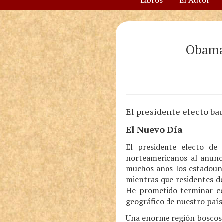
Libros
El Autor
Obama 
El presidente electo bau
El Nuevo Día
El presidente electo de
norteamericanos al anunc
muchos años los estadouni
mientras que residentes d
He prometido terminar con
geográfico de nuestro país
Una enorme región boscosa