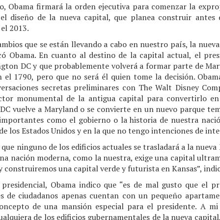
ro, Obama firmará la orden ejecutiva para comenzar la expro
 el diseño de la nueva capital, que planea construir ante
el 2013.
mbios que se están llevando a cabo en nuestro país, la nueva
dicó Obama. En cuanto al destino de la capital actual, el pre
gton DC y que probablemente volverá a formar parte de Mary
n el 1790, pero que no será él quien tome la decisión. Obam
ersaciones secretas preliminares con The Walt Disney Comp
ector monumental de la antigua capital para convertirlo e
 DC vuelve a Maryland o se convierte en un nuevo parque tem
mportantes como el gobierno o la historia de nuestra nació
e los Estados Unidos y en la que no tengo intenciones de inter
que ninguno de los edificios actuales se trasladará a la nueva 
na nación moderna, como la nuestra, exige una capital ultra
 construiremos una capital verde y futurista en Kansas”, ind
 presidencial, Obama indico que “es de mal gusto que el p
es de ciudadanos apenas cuentan con un pequeño apartamen
concepto de una mansión especial para el presidente. A mi 
alquiera de los edificios gubernamentales de la nueva capital