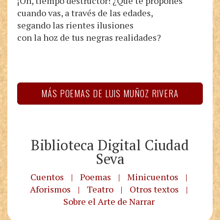
¡Oh, tiempo destructor! ¿Qué te propones
cuando vas, a través de las edades,
segando las rientes ilusiones
con la hoz de tus negras realidades?
MÁS POEMAS DE LUIS MUÑOZ RIVERA
Biblioteca Digital Ciudad
Seva
Cuentos
|
Poemas
|
Minicuentos
|
Aforismos
|
Teatro
|
Otros textos
|
Sobre el Arte de Narrar