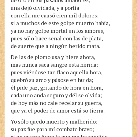
de oro en los pasados amadores;
una dejó olvidada, y a porfía
con ella me causó cien mil dolores;
si a muchos de este golpe muerto había,
ya no hay golpe mortal en los amores,
pues sólo hace señal con las de plata,
de suerte que a ningún herido mata.
De las de plomo usa y hiere ahora,
mas nunca saca sangre esta herida;
pues viéndose tan flaco aquella hora,
quebró su arco y púsose en huida;
él pide paz, gritando de hora en hora,
cada uno anda seguro y dél se olvida;
de hoy más no cale recelar su guerra,
que ya el poder de amor está so tierra.
Yo sólo quedo muerto y malherido:
su paz fue para mí combate bravo;
si en guerra fuera la que me ha rendido,