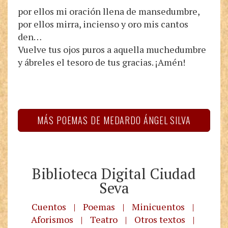
por ellos mi oración llena de mansedumbre,
por ellos mirra, incienso y oro mis cantos
den…
Vuelve tus ojos puros a aquella muchedumbre
y ábreles el tesoro de tus gracias. ¡Amén!
MÁS POEMAS DE MEDARDO ÁNGEL SILVA
Biblioteca Digital Ciudad
Seva
Cuentos
|
Poemas
|
Minicuentos
|
Aforismos
|
Teatro
|
Otros textos
|