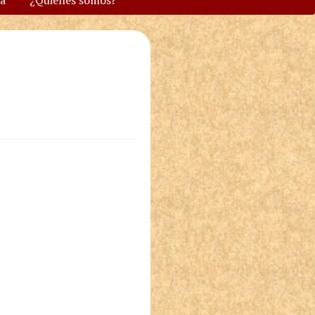
va
¿Quiénes somos?