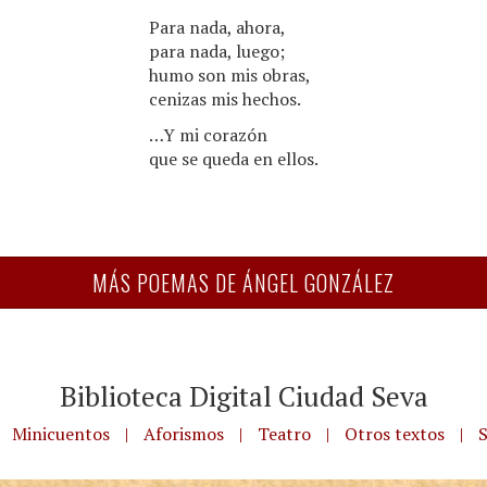
Para nada, ahora,
para nada, luego;
humo son mis obras,
cenizas mis hechos.
…Y mi corazón
que se queda en ellos.
MÁS POEMAS DE ÁNGEL GONZÁLEZ
Biblioteca Digital Ciudad Seva
Minicuentos
|
Aforismos
|
Teatro
|
Otros textos
|
S