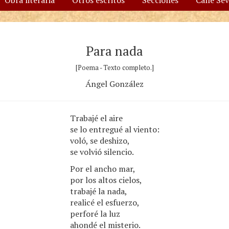
Obra literaria
Otros escritos
Secciones
Calle Se
Para nada
[Poema - Texto completo.]
Ángel González
Trabajé el aire
se lo entregué al viento:
voló, se deshizo,
se volvió silencio.
Por el ancho mar,
por los altos cielos,
trabajé la nada,
realicé el esfuerzo,
perforé la luz
ahondé el misterio.