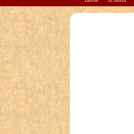
Libros
El Autor