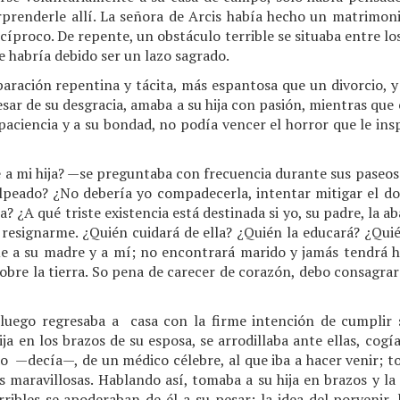
rprenderle allí. La señora de Arcis había hecho un matrimoni
cíproco. De repente, un obstáculo terrible se situaba entre los
 habría debido ser un lazo sagrado.
paración repentina y tácita, más espantosa que un divorcio, 
esar de su desgracia, amaba a su hija con pasión, mientras que
paciencia y a su bondad, no podía vencer el horror que le ins
 a mi hija? —se preguntaba con frecuencia durante sus paseos 
golpeado? ¿No debería yo compadecerla, intentar mitigar el do
ja? ¿A qué triste existencia está destinada si yo, su padre, la 
 resignarme. ¿Quién cuidará de ella? ¿Quién la educará? ¿Qui
e a su madre y a mí; no encontrará marido y jamás tendrá 
bre la tierra. So pena de carecer de corazón, debo consagrar
 luego regresaba a casa con la firme intención de cumplir
ja en los brazos de su esposa, se arrodillaba ante ellas, cogí
do —decía—, de un médico célebre, al que iba a hacer venir; t
s maravillosas. Hablando así, tomaba a su hija en brazos y la
ribles se apoderaban de él a su pesar; la idea del porvenir,