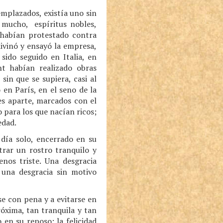
emplazados, existía uno sin
 mucho, espíritus nobles,
 habían protestado contra
divinó y ensayó la empresa,
sido seguido en Italia, en
nt habían realizado obras
sin que se supiera, casi al
 en París, en el seno de la
es aparte, marcados con el
o para los que nacían ricos;
edad.
día solo, encerrado en su
trar un rostro tranquilo y
nos triste. Una desgracia
 una desgracia sin motivo
e con pena y a evitarse en
óxima, tan tranquila y tan
 en su reposo; la felicidad