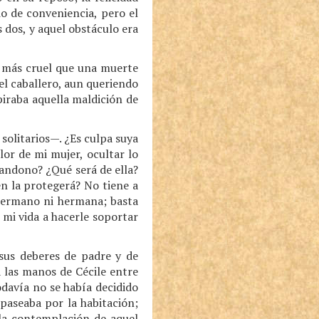
o de conveniencia, pero el
 dos, y aquel obstáculo era
y más cruel que una muerte
 el caballero, aun queriendo
piraba aquella maldición de
solitarios—. ¿Es culpa suya
lor de mi mujer, ocultar lo
abandono? ¿Qué será de ella?
én la protegerá? No tiene a
hermano ni hermana; basta
 mi vida a hacerle soportar
 sus deberes de padre y de
a las manos de Cécile entre
odavía no se había decidido
 paseaba por la habitación;
 la contemplación de aquel