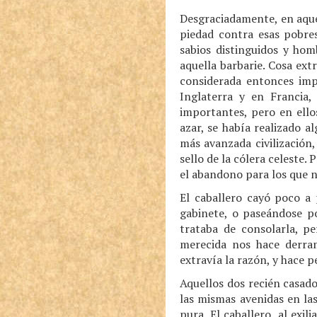
Desgraciadamente, en aquel
piedad contra esas pobre
sabios distinguidos y ho
aquella barbarie. Cosa ext
considerada entonces impo
Inglaterra y en Francia,
importantes, pero en ellos
azar, se había realizado a
más avanzada civilización
sello de la cólera celeste.
el abandono para los que n
El caballero cayó poco a
gabinete, o paseándose po
trataba de consolarla, p
merecida nos hace derram
extravía la razón, y hace pe
Aquellos dos recién casad
las mismas avenidas en la
pura. El caballero, al exi