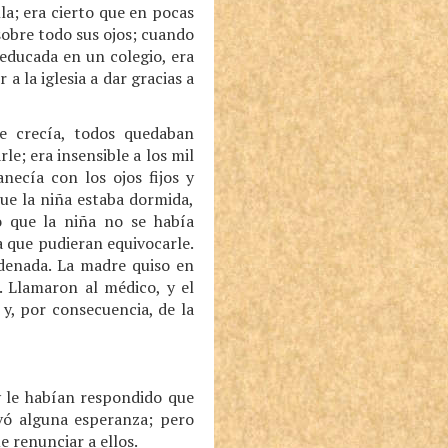
la; era cierto que en pocas
sobre todo sus ojos; cuando
 educada en un colegio, era
 la iglesia a dar gracias a
e crecía, todos quedaban
e; era insensible a los mil
necía con los ojos fijos y
que la niña estaba dormida,
 que la niña no se había
a que pudieran equivocarle.
ndenada. La madre quiso en
. Llamaron al médico, y el
 y, por consecuencia, de la
y le habían respondido que
rvó alguna esperanza; pero
e renunciar a ellos.