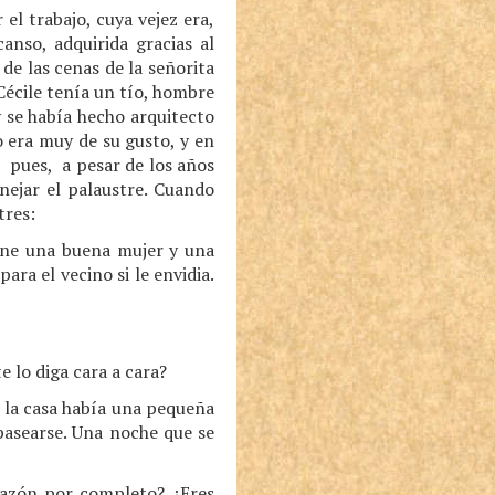
el trabajo, cuya vejez era,
canso, adquirida gracias al
 de las cenas de la señorita
Cécile tenía un tío, hombre
 se había hecho arquitecto
o era muy de su gusto, y en
; pues, a pesar de los años
anejar el palaustre. Cuando
tres:
iene una buena mujer y una
ra el vecino si le envidia.
e lo diga cara a cara?
 la casa había una pequeña
 pasearse. Una noche que se
 razón por completo? ¿Eres