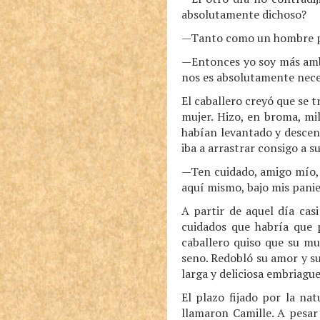
absolutamente dichoso?
—Tanto como un hombre pue
—Entonces yo soy más ambi
nos es absolutamente nece
El caballero creyó que se 
mujer. Hizo, en broma, mi
habían levantado y descend
iba a arrastrar consigo a 
—Ten cuidado, amigo mío, —
aquí mismo, bajo mis panie
A partir de aquel día cas
cuidados que habría que 
caballero quiso que su mu
seno. Redobló su amor y su
larga y deliciosa embriagu
El plazo fijado por la na
llamaron Camille. A pesar 