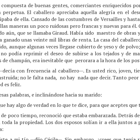
a compuesta de buenas gentes, comerciantes enriquecidos por 
a perpetua. El caballero apreciaba aquella alegría en el des
ipaba de ella. Cansado de las costumbres de Versailles y hasta
ellas maneras un poco ruidosas pero francas y nuevas para él. 
do aún, que se llamaba Giraud. Había sido maestro de obras y
 ganado unas veinte mil libras de renta. La casa del caballer
bido, aunque algunas veces llegase cubierto de yeso y de polvo
, no podía reprimir el deseo de subirse a los tejados y de m
 de champán, era inevitable que perorara a la hora de los pos
—decía con frecuencia al caballero—. Es usted rico, joven, t
truida; no le falta nada, no hay nada que decir. Tanto peor pa
d es feliz.
 esas palabras, e inclinándose hacia su marido:
e hay algo de verdad en lo que te dice, para que aceptes que t
bo de poco tiempo, reconoció que estaba embarazada. Detrás de
a toda la propiedad. Los dos esposos solían ir a ella juntos a
a:
iste a mi tío —dijo Cécile—. Sin embargo, ¿crees que tenía