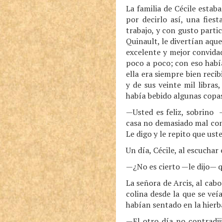
La familia de Cécile estab
por decirlo así, una fiest
trabajo, y con gusto partic
Quinault, le divertían aqu
excelente y mejor convida
poco a poco; con eso había
ella era siempre bien reci
y de sus veinte mil libras
había bebido algunas copas
—Usted es feliz, sobrino 
casa no demasiado mal cons
Le digo y le repito que uste
Un día, Cécile, al escuchar
—¿No es cierto —le dijo— qu
La señora de Arcis, al ca
colina desde la que se veí
habían sentado en la hierb
—El otro día no contradij