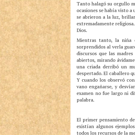
Tanto halagó su orgullo ma
ocasiones se había visto a
se abrieron a la luz, bril
extremadamente religiosa. 
Dios.
Mientras tanto, la niña
sorprendidos al verla guar
discursos que las madres 
abiertos, mirando ávidamen
una criada derribó un m
despertado. El caballero q
Y cuando los observó con 
vano engañarse, y desvíar
examen no fue largo ni dif
palabra.
El primer pensamiento de 
existían algunos ejemplos
todos los recursos de la m