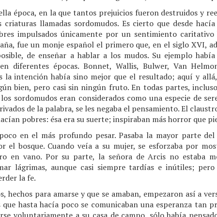
la época, en la que tantos prejuicios fueron destruidos y re
s criaturas llamadas sordomudos. Es cierto que desde hacía
mbres impulsados únicamente por un sentimiento caritativo
raña, fue un monje español el primero que, en el siglo XVI, a
sible, de enseñar a hablar a los mudos. Su ejemplo había 
 en diferentes épocas. Bonnet, Wallis, Bulwer, Van Helmo
 la intención había sino mejor que el resultado; aquí y allá, 
lgún bien, pero casi sin ningún fruto. En todas partes, incluso
, los sordomudos eran considerados como una especie de ser
 Privados de la palabra, se les negaba el pensamiento. El claustr
acían pobres: ésa era su suerte; inspiraban más horror que pi
 poco en el más profundo pesar. Pasaba la mayor parte del 
r el bosque. Cuando veía a su mujer, se esforzaba por mos
ero en vano. Por su parte, la señora de Arcis no estaba me
ar lágrimas, aunque casi siempre tardías e inútiles; pero
rder la fe.
os, hechos para amarse y que se amaban, empezaron así a vers
s que hasta hacía poco se comunicaban una esperanza tan pr
liarse voluntariamente a su casa de campo, sólo había pensado