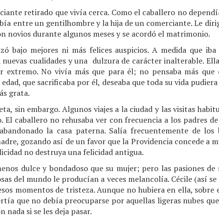
ociante retirado que vivía cerca. Como el caballero no dependí
bía entre un gentilhombre y la hija de un comerciante. Le dirig
on novios durante algunos meses y se acordó el matrimonio.
izó bajo mejores ni más felices auspicios. A medida que iba
a nuevas cualidades y una dulzura de carácter inalterable. Ell
 extremo. No vivía más que para él; no pensaba más que e
 edad, que sacrificaba por él, deseaba que toda su vida pudier
ás grata.
ta, sin embargo. Algunos viajes a la ciudad y las visitas habit
. El caballero no rehusaba ver con frecuencia a los padres d
 abandonado la casa paterna. Salía frecuentemente de los
madre, gozando así de un favor que la Providencia concede a m
icidad no destruya una felicidad antigua.
menos dulce y bondadoso que su mujer; pero las pasiones de s
osas del mundo le producían a veces melancolía. Cécile (así se 
sos momentos de tristeza. Aunque no hubiera en ella, sobre es
ertía que no debía preocuparse por aquellas ligeras nubes que 
 nada si se les deja pasar.