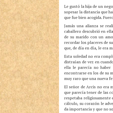
Le gustó la hija de un neg
sopesar la distancia que ha
que fue bien acogida. Fuer
Jamás una alianza se real
caballero descubrió en ell
de su marido con un amor
recordar los placeres de su
que, de día en día, le era m
Esta soledad no era comple
distraían de vez en cuando
ella le parecía no haber
encontrarse en los de su 
muy raro que una nueva fel
El señor de Arcis no era 
que parecía tener de las c
respetaba religiosamente e
cálculo, su corazón le adv
da importancia y que no son