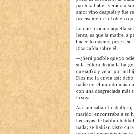
parecía haber venido a so
amor vino después y fue re
precisamente el objeto que
Lo que produjo aquella se
lenta, es que la madre, a p
hacer lo mismo, pese a su 
Dios caída sobre él.
—¿Será posible que yo odie
si la cólera divina la ha 
que sufro y velar por mi hi
Dios me la envía así; debo
nadie en el mundo más qu
con una desgraciada más so
la suya.
Así pensaba el caballero,
marido; encontraba a su hi
las suyas: le habían habla
nada; se habían visto cura
pero mil pensamientos ter