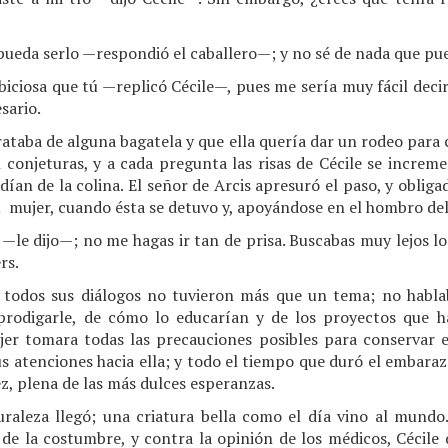
da serlo —respondió el caballero—; y no sé de nada que pue
ciosa que tú —replicó Cécile—, pues me sería muy fácil decirt
sario.
trataba de alguna bagatela y que ella quería dar un rodeo para 
l conjeturas, y a cada pregunta las risas de Cécile se increm
ían de la colina. El señor de Arcis apresuró el paso, y obliga
su mujer, cuando ésta se detuvo y, apoyándose en el hombro del
le dijo—; no me hagas ir tan de prisa. Buscabas muy lejos lo
rs.
i todos sus diálogos no tuvieron más que un tema; no hablab
prodigarle, de cómo lo educarían y de los proyectos que ha
jer tomara todas las precauciones posibles para conservar e
s atenciones hacia ella; y todo el tiempo que duró el embaraz
ez, plena de las más dulces esperanzas.
turaleza llegó; una criatura bella como el día vino al mundo.
de la costumbre, y contra la opinión de los médicos, Cécile 