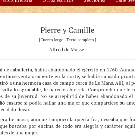
Obra literaria
Otros escritos
Secciones
Calle Se
Pierre y Camille
[Cuento largo - Texto completo.]
Alfred de Musset
cial de caballería, había abandonado el ejército en 1760. Aunqu
sentarse ventajosamente en la corte, se había cansado pronto 
retiró a una hermosa casa de campo cerca de Le Mans. Allí, al p
resultado agradable, le pareció aburrida. Comprendió que le r
s de su juventud. No se arrepintió de haber abandonado e
cidió casarse si podía hallar una mujer que compartiese su am
ecidido llevar.
era hermosa, aunque tampoco la quería fea; deseaba que fues
 que buscaba por encima de todo era alegría y carácter equil
ales de una mujer.