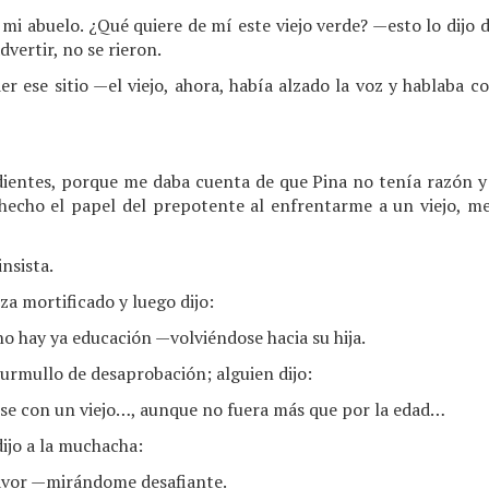
mi abuelo. ¿Qué quiere de mí este viejo verde? —esto lo dijo d
vertir, no se rieron.
r ese sitio —el viejo, ahora, había alzado la voz y hablaba co
dientes, porque me daba cuenta de que Pina no tenía razón y
 hecho el papel del prepotente al enfrentarme a un viejo, me 
nsista.
za mortificado y luego dijo:
 hay ya educación —volviéndose hacia su hija.
urmullo de desaprobación; alguien dijo:
e con un viejo…, aunque no fuera más que por la edad…
dijo a la muchacha:
favor —mirándome desafiante.