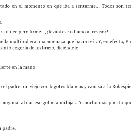
itado en el momento en que iba a sentarme… Todos son te
o.
 dulce pero firme—, ¡levántese o llamo al revisor!
uella multitud era una amenaza que hacía reír. Y, en efecto, Pi
entó cogerla de un brazo, diciéndole:
fuerte en la mano:
el padre: un viejo con bigotes blancos y camisa a lo Robespie
 muy mal al dar ese golpe a mi hija… Y mucho más puesto que
u padre.