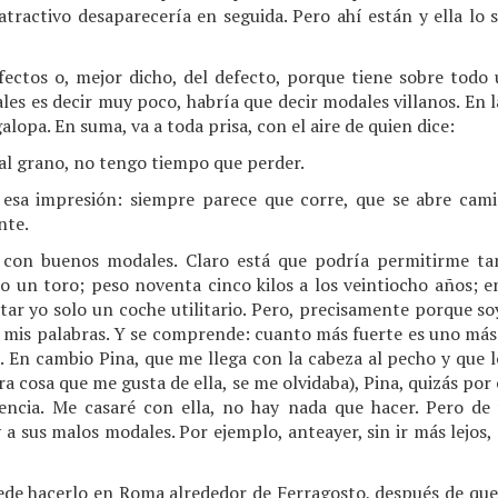
u atractivo desaparecería en seguida. Pero ahí están y ella lo
ectos o, mejor dicho, del defecto, porque tiene sobre tod
es es decir muy poco, habría que decir modales villanos. En la
galopa. En suma, va a toda prisa, con el aire de quien dice:
l grano, no tengo tiempo que perder.
esa impresión: siempre parece que corre, que se abre cami
nte.
 con buenos modales. Claro está que podría permitirme t
o un toro; peso noventa cinco kilos a los veintiocho años; e
ntar yo solo un coche utilitario. Pero, precisamente porque s
n mis palabras. Y se comprende: cuanto más fuerte es uno más
. En cambio Pina, que me llega con la cabeza al pecho y que l
a cosa que me gusta de ella, se me olvidaba), Pina, quizás por 
ncia. Me casaré con ella, no hay nada que hacer. Pero de
 y a sus malos modales. Por ejemplo, anteayer, sin ir más lejos
ede hacerlo en Roma alrededor de Ferragosto, después de que