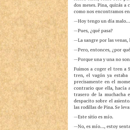
dos meses. Pina, quizás a 
como nos encontramos en la
—Hoy tengo un día malo… t
—Pues, ¿qué pasa?
—La sangre por las venas, 
—Pero, entonces, ¿por qué
—Porque una y una no son 
Fuimos a coger el tren a 
tren, el vagón ya estaba
precisamente en el momen
contrario que ella, hacía
trasero de la muchacha 
despacito sobre el asient
las rodillas de Pina. Se le
—Este sitio es mío.
—No, es mío…, estoy senta