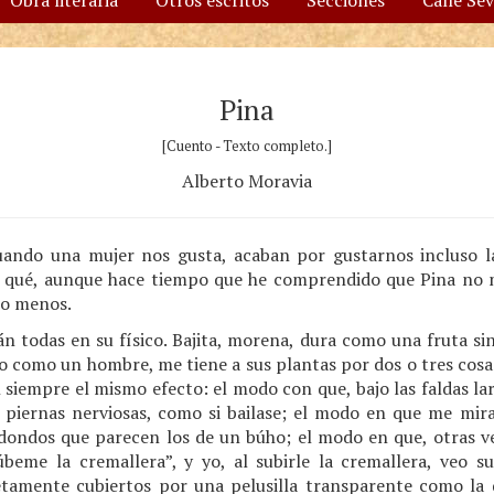
Obra literaria
Otros escritos
Secciones
Calle Se
Pina
[Cuento - Texto completo.]
Alberto Moravia
cuando una mujer nos gusta, acaban por gustarnos incluso l
r qué, aunque hace tiempo que he comprendido que Pina no 
 o menos.
án todas en su físico. Bajita, morena, dura como una fruta s
o como un hombre, me tiene a sus plantas por dos o tres cosas
iempre el mismo efecto: el modo con que, bajo las faldas lar
 piernas nerviosas, como si bailase; el modo en que me mira,
edondos que parecen los de un búho; el modo en que, otras ve
beme la cremallera”, y yo, al subirle la cremallera, veo 
mente cubiertos por una pelusilla transparente como la 