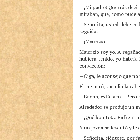
—¡Mi padre! Querrás decir 
miraban, que, como pude ad
—Señorita, usted debe cede
seguida:
—¡Maurizio!
Maurizio soy yo. A regaña
hubiera tenido, yo habría
convicción:
—Oiga, le aconsejo que no i
Él me miró, sacudió la cabe
—Bueno, está bien… Pero no
Alrededor se produjo un m
—¡Qué bonito!… Enfrentars
Y un joven se levantó y le 
—Señorita, siéntese, por 