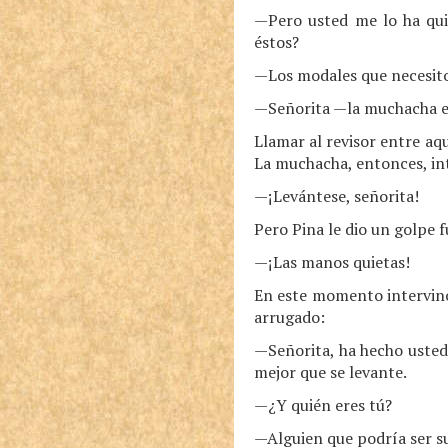
—Pero usted me lo ha qu
éstos?
—Los modales que necesit
—Señorita —la muchacha era
Llamar al revisor entre aq
La muchacha, entonces, int
—¡Levántese, señorita!
Pero Pina le dio un golpe 
—¡Las manos quietas!
En este momento intervino 
arrugado:
—Señorita, ha hecho usted
mejor que se levante.
—¿Y quién eres tú?
—Alguien que podría ser s