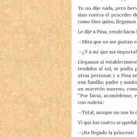
Yo no dije nada, pero her
sino contra el proceder d
como Dios quiso, llegamos 
Le dije a Pina, yendo hacia 
—Mira que no me gustan es
—¿Y a mí que me importa? 
Llegamos al establecimien
tendidos al sol, se podía
otras personas y a Pina s
una familia; padre y madr
un mocetón moreno, como 
“Por favor, acomódense, e
con rudeza:
—Total, aunque no nos lo 
Vi que los cuatro se queda
—¡Ha llegado la princesa!