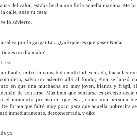
causa del calor, estaba hecha una furia aquella mañana. Me l
 calle, ante su casa:
e lo advierto.
la saliva por la garganta… ¿Qué quieres que pase? Nada.
 tienes un día malo?
tres.
San Paolo, entre la consabida multitud excitada, hacia las on
 completo, salvo un asiento allá al fondo; Pina se lanzó c
to en que una muchacha no muy joven, blanca y frágil, tí
 ademán de sentarse. Más bien que sentarse es preciso decir q
en el momento preciso en que ésta, como una persona bien
o. De forma que faltó muy poco para que aquella pobrecita s
vantó inmediatamente, desconcertada, y dijo:
da yo.