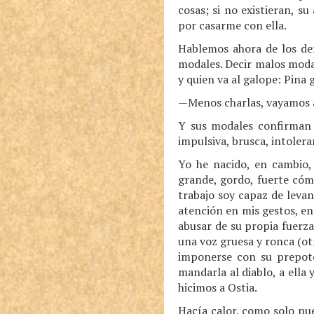
cosas; si no existieran, s
por casarme con ella.
Hablemos ahora de los def
modales. Decir malos modal
y quien va al galope: Pina 
—Menos charlas, vayamos a
Y sus modales confirman 
impulsiva, brusca, intolera
Yo he nacido, en cambio,
grande, gordo, fuerte cóm
trabajo soy capaz de leva
atención en mis gestos, e
abusar de su propia fuerza
una voz gruesa y ronca (otr
imponerse con su prepote
mandarla al diablo, a ella
hicimos a Ostia.
Hacía calor, como solo pu