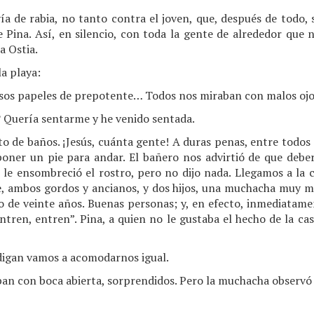
vía de rabia, no tanto contra el joven, que, después de todo,
e Pina. Así, en silencio, con toda la gente de alrededor que 
a Ostia.
la playa:
os papeles de prepotente… Todos nos miraban con malos ojos
Quería sentarme y he venido sentada.
to de baños. ¡Jesús, cuánta gente! A duras penas, entre todos
 poner un pie para andar. El bañero nos advirtió de que debe
e le ensombreció el rostro, pero no dijo nada. Llegamos a la 
e, ambos gordos y ancianos, y dos hijos, una muchacha muy m
de veinte años. Buenas personas; y, en efecto, inmediatame
ntren, entren”. Pina, a quien no le gustaba el hecho de la ca
digan vamos a acomodarnos igual.
ban con boca abierta, sorprendidos. Pero la muchacha observó 