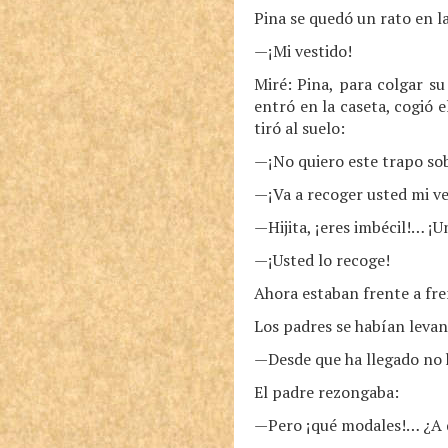
Pina se quedó un rato en l
—¡Mi vestido!
Miré: Pina, para colgar su
entró en la caseta, cogió e
tiró al suelo:
—¡No quiero este trapo sob
—¡Va a recoger usted mi v
—Hijita, ¡eres imbécil!… ¡U
—¡Usted lo recoge!
Ahora estaban frente a fre
Los padres se habían levan
—Desde que ha llegado no h
El padre rezongaba:
—Pero ¡qué modales!… ¿A 