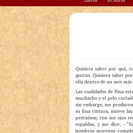
Libros
El Autor
Quisiera saber por qué, 
gustan. Quisiera saber po
ella dentro de un mes más
Las cualidades de Pina est
muchacho y el pelo cortad
sin embargo, me producen s
su fina cintura, mueve las
pestañear, con sus ojos r
espaldas, y me dice: —“Sú
hombros morenos completa