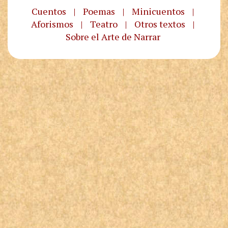
Cuentos
|
Poemas
|
Minicuentos
|
Aforismos
|
Teatro
|
Otros textos
|
Sobre el Arte de Narrar