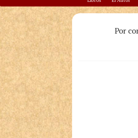
Libros
El Autor
Por co