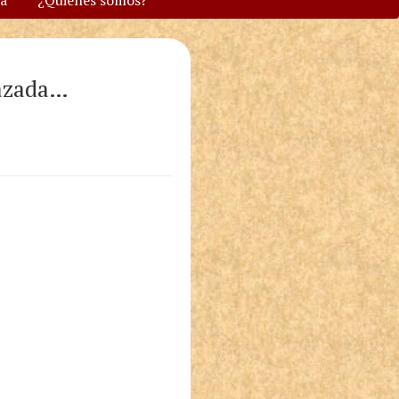
va
¿Quiénes somos?
razada…