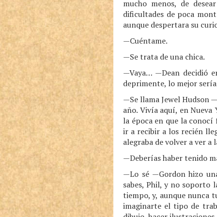
mucho menos, de desear
dificultades de poca mont
aunque despertara su curio
—Cuéntame.
—Se trata de una chica.
—Vaya… —Dean decidió en 
deprimente, lo mejor sería
—Se llama Jewel Hudson —p
año. Vivía aquí, en Nueva 
la época en que la conocí
ir a recibir a los recién l
alegraba de volver a ver a 
—Deberías haber tenido m
—Lo sé —Gordon hizo una 
sabes, Phil, y no soporto
tiempo, y, aunque nunca t
imaginarte el tipo de tra
dibujo, hacer ilustraciones