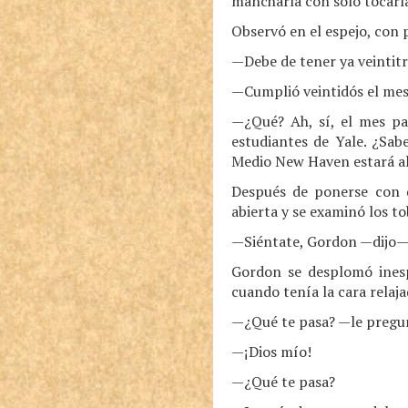
mancharla con solo tocarl
Observó en el espejo, con 
—Debe de tener ya veintit
—Cumplió veintidós el mes
—¿Qué? Ah, sí, el mes pa
estudiantes de Yale. ¿Sab
Medio New Haven estará all
Después de ponerse con d
abierta y se examinó los tob
—Siéntate, Gordon —dijo—, 
Gordon se desplomó inesp
cuando tenía la cara relaj
—¿Qué te pasa? —le pregu
—¡Dios mío!
—¿Qué te pasa?