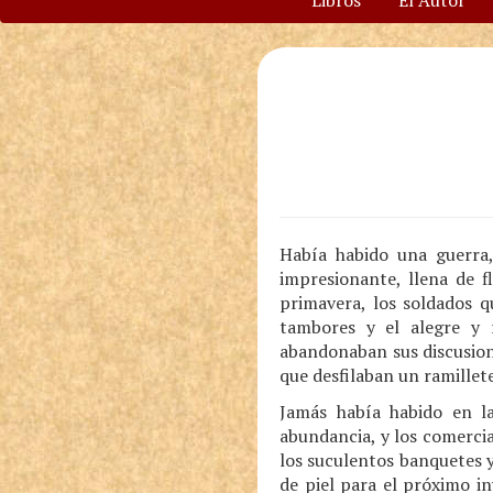
Libros
El Autor
Había habido una guerra,
impresionante, llena de f
primavera, los soldados q
tambores y el alegre y r
abandonaban sus discusione
que desfilaban un ramillete
Jamás había habido en la
abundancia, y los comercia
los suculentos banquetes y
de piel para el próximo in