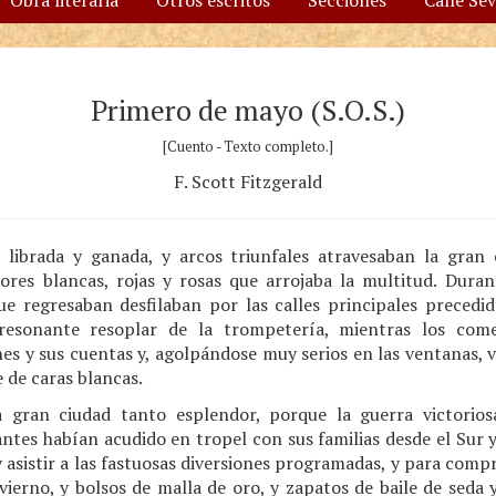
Obra literaria
Otros escritos
Secciones
Calle Se
Primero de mayo (S.O.S.)
[Cuento - Texto completo.]
F. Scott Fitzgerald
 librada y ganada, y arcos triunfales atravesaban la gran 
lores blancas, rojas y rosas que arrojaba la multitud. Duran
ue regresaban desfilaban por las calles principales precedi
esonante resoplar de la trompetería, mientras los comer
s y sus cuentas y, agolpándose muy serios en las ventanas, v
 de caras blancas.
 gran ciudad tanto esplendor, porque la guerra victorios
ntes habían acudido en tropel con sus familias desde el Sur y
 asistir a las fastuosas diversiones programadas, y para compr
vierno, y bolsos de malla de oro, y zapatos de baile de seda y 