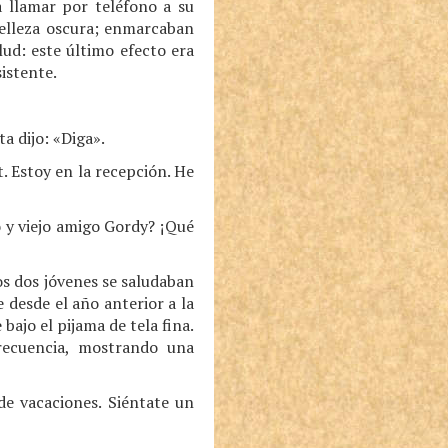
a llamar por teléfono a su
 belleza oscura; enmarcaban
ud: este último efecto era
istente.
a dijo: «Diga».
 Estoy en la recepción. He
 y viejo amigo Gordy? ¡Qué
os dos jóvenes se saludaban
 desde el año anterior a la
ajo el pijama de tela fina.
frecuencia, mostrando una
 vacaciones. Siéntate un