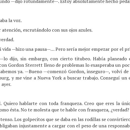
undo —dijo rotundamente—. Estoy absolutamente hecho pedazo
ba la voz.
atención, escrutándolo con sus ojos azules.
verdad.
i vida —hizo una pausa—… Pero sería mejor empezar por el pr
lo dijo, sin embargo, con cierto titubeo. Había planeado e
 con Gordon Sterrett lleno de problemas lo exasperaba un p
cabemos ya. —Bueno —comenzó Gordon, inseguro—, volví de F
burg, y me vine a Nueva York a buscar trabajo. Conseguí u
 ayer.
l. Quiero hablarte con toda franqueza. Creo que eres la ún
como ésta. No te molesta que te hable con franqueza, ¿verdad?
enso. Los golpecitos que se daba en las rodillas se convirtier
bligaban injustamente a cargar con el peso de una responsabi