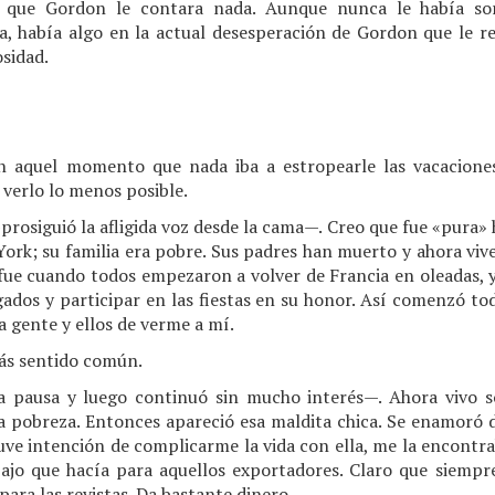
 que Gordon le contara nada. Aunque nunca le había sor
a, había algo en la actual desesperación de Gordon que le re
sidad.
aquel momento que nada iba a estropearle las vacaciones
 verlo lo menos posible.
rosiguió la afligida voz desde la cama—. Creo que fue «pura»
York; su familia era pobre. Sus padres han muerto y ahora viv
 fue cuando todos empezaron a volver de Francia en oleadas, y
legados y participar en las fiestas en su honor. Así comenzó t
la gente y ellos de verme a mí.
ás sentido común.
pausa y luego continuó sin mucho interés—. Ahora vivo so
 la pobreza. Entonces apareció esa maldita chica. Se enamoró 
uve intención de complicarme la vida con ella, me la encontra
bajo que hacía para aquellos exportadores. Claro que siemp
 para las revistas. Da bastante dinero.