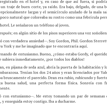
registrado en el hotel y, en caso de que así fuera, si podrí
a un traje de buen corte, ya raído. Era bajo, delgado, de una
cepcionalmente largas y el semicírculo azulado de la mala sal
o poco natural que coloreaba su rostro como una febrícula pers
hotel. Le señalaron un teléfono al joven.
pués; en algún sitio de los pisos superiores una voz soñolient
ó con verdadera ansiedad—. Soy Gordon, Phil. Gordon Sterrett.
va York y me he imaginado que te encontraría aquí.
llenando de entusiasmo. Bueno, ¿cómo estaba Gordy, el querido
e subiera inmediatamente, ¡por todos los diablos!
n, en pijama de seda azul, abría la puerta de la habitación y l
barazosa. Tenían los dos 24 años y eran licenciados por Yale
a bruscamente el parecido. Dean era rubio, rubicundo y fuerte b
za buena salud, una perfecta forma física. Sonreía con 
nente.
ó con entusiasmo—. Me estoy tomando un par de semanas de
 y enseguida estoy contigo. Iba a ducharme.