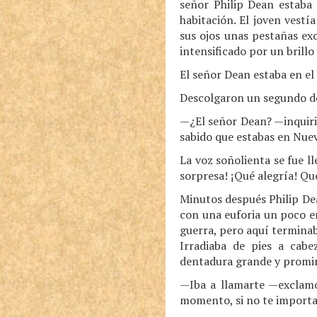
señor Philip Dean estaba 
habitación. El joven vestí
sus ojos unas pestañas ex
intensificado por un brill
El señor Dean estaba en el 
Descolgaron un segundo des
—¿El señor Dean? —inquiri
sabido que estabas en Nue
La voz soñolienta se fue 
sorpresa! ¡Qué alegría! Qu
Minutos después Philip Dea
con una euforia un poco em
guerra, pero aquí terminab
Irradiaba de pies a cabe
dentadura grande y promi
—Iba a llamarte —exclam
momento, si no te importa,