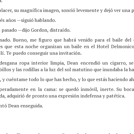
a.
placer, su magnífica imagen, sonrió levemente y dejó ver una p
rés años —siguió hablando.
 pasado —dijo Gordon, distraído.
sado. Bueno, me figuro que habrá venido para el baile del 
es que esta noche organizan un baile en el Hotel Delmonico
í. Te puedo conseguir una invitación.
esgana ropa interior limpia, Dean encendió un cigarro, se
illos y las rodillas a la luz del sol matutino que inundaba la h
y cuéntame todo lo que has hecho, y lo que estás haciendo aho
eradamente en la cama: se quedó inmóvil, inerte. Su boca
ada, adquirió de pronto una expresión indefensa y patética.
ntó Dean enseguida.