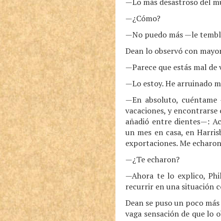
—Lo más desastroso del m
—¿Cómo?
—No puedo más —le tembla
Dean lo observó con mayor 
—Parece que estás mal de 
—Lo estoy. He arruinado m
—En absoluto, cuéntame —
vacaciones, y encontrarse
añadió entre dientes—: A
un mes en casa, en Harris
exportaciones. Me echaron
—¿Te echaron?
—Ahora te lo explico, Phi
recurrir en una situación 
Dean se puso un poco más t
vaga sensación de que lo o