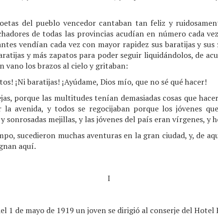
poetas del pueblo vencedor cantaban tan feliz y ruidosamen
chadores de todas las provincias acudían en número cada vez
ntes vendían cada vez con mayor rapidez sus baratijas y sus 
ratijas y más zapatos para poder seguir liquidándolos, de acu
 vano los brazos al cielo y gritaban:
s! ¡Ni baratijas! ¡Ayúdame, Dios mío, que no sé qué hacer!
jas, porque las multitudes tenían demasiadas cosas que hacer. 
r la avenida, y todos se regocijaban porque los jóvenes qu
 y sonrosadas mejillas, y las jóvenes del país eran vírgenes, y
mpo, sucedieron muchas aventuras en la gran ciudad, y, de aqu
gnan aquí.
I
l 1 de mayo de 1919 un joven se dirigió al conserje del Hotel 