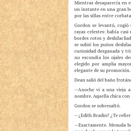
Mientras desaparecía en el
un instante en una gran bo
por las sillas entre corbat
Gordon se levantó, cogió 
rayas celestes: había cas
bordes rotos y deshilaclia
se subió los puños deshila
curiosidad desganada y tr
no escondía los ojales de
elegido por amplia mayor
elegante de su promoción.
Dean salió del baño frotán
—Anoche vi a una vieja 
nombre. Aquella chica con 
Gordon se sobresaltó.
—¿Edith Bradin? ¿Te refiere
—Exactamente. Menuda bel