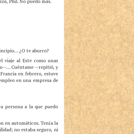
s, Phil. No puedo más.
incipio… ¿O te aburro?
l viaje al Este como unas
oco—… Cuéntame —repitió, y
rancia en febrero, estuve
n empleo en una empresa de
ica persona a la que puedo
on en automáticos. Tenía la
lidad; no estaba seguro, ni