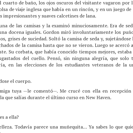
 cuarto de baño, los ojos oscuros del visitante vagaron por 
lsa de viaje inglesa que había en un rincón, y en un juego de
as impresionantes y suaves calcetines de lana.
una de las camisas y la examinó minuciosamente. Era de seda
i una docena iguales. Gordon miró involuntariamente los puño
dos, grises de suciedad. Soltó la camisa de seda y, sujetándose
chados de la camisa hasta que no se vieron. Luego se acercó 
iste. Su corbata, que había conocido tiempos mejores, estaba 
sgastados del cuello. Pensó, sin ninguna alegría, que solo 
ía, en las elecciones de los estudiantes veteranos de la u
dose el cuerpo.
amiga tuya —le comentó—. Me crucé con ella en recepción
la que salías durante el último curso en New Haven.
s a ella?
leza. Todavía parece una muñequita… Ya sabes lo que quier