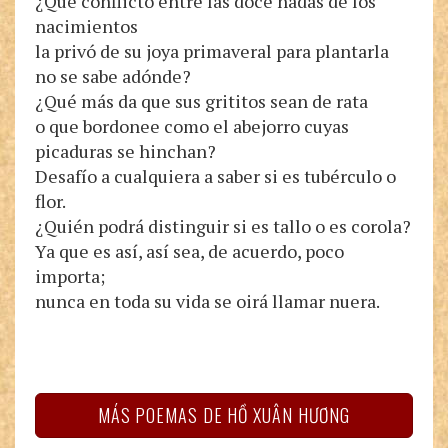
¿Qué conflicto entre las doce hadas de los
nacimientos
la privó de su joya primaveral para plantarla
no se sabe adónde?
¿Qué más da que sus grititos sean de rata
o que bordonee como el abejorro cuyas
picaduras se hinchan?
Desafío a cualquiera a saber si es tubérculo o
flor.
¿Quién podrá distinguir si es tallo o es corola?
Ya que es así, así sea, de acuerdo, poco
importa;
nunca en toda su vida se oirá llamar nuera.
MÁS POEMAS DE HỒ XUÂN HƯƠNG