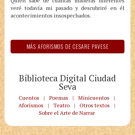
Quién sabe de cuántas maneras diferentes
veré todavía mi pasado y descubriré en él
acontecimientos insospechados.
MÁS AFORISMOS DE CESARE PAVESE
Biblioteca Digital Ciudad
Seva
Cuentos
|
Poemas
|
Minicuentos
|
Aforismos
|
Teatro
|
Otros textos
|
Sobre el Arte de Narrar