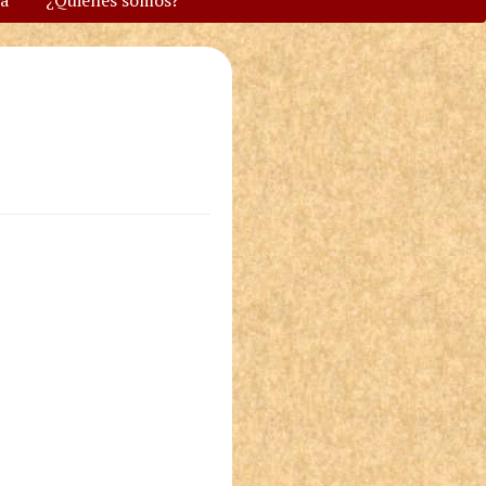
va
¿Quiénes somos?