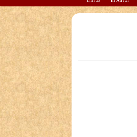
Libros
El Autor