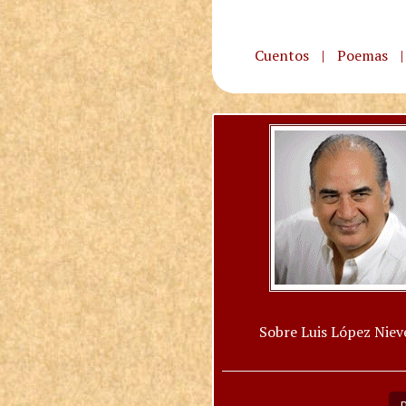
Cuentos
|
Poemas
|
Sobre Luis López Niev