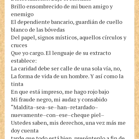
Brillo ensombrecido de mi buen amigo y
enemigo
El dependiente bancario, guardián de cuello
blanco de las bóvedas
Del papel, signos místicos, aquellos círculos y
cruces
Que yo cargo. El lenguaje de su extracto
establece:
La caridad debe ser calle de una sola vía, no,
La forma de vida de un hombre. Y así como la
tinta
En que está impreso, me hago rojo bajo
Mi fraude negro, mi audaz y consabido
“Maldita–sea–se–han–retardado–
nuevamente–con–ese–cheque piel–
Ustedes saben, mis derechos, una vez más me
doy cuenta
tarde que todo está bien, preséntenlo a fin de