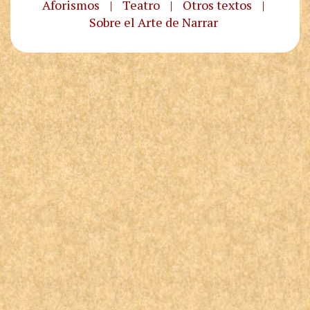
Aforismos
|
Teatro
|
Otros textos
|
Sobre el Arte de Narrar