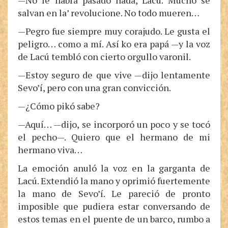
—No le habrá pasado nada, Lacú. Mucho se
salvan en la’ revolucione. No todo mueren…
—Pegro fue siempre muy corajudo. Le gusta el
peligro… como a mí. Así ko era papá —y la voz
de Lacú tembló con cierto orgullo varonil.
—Estoy seguro de que vive —dijo lentamente
Sevo’í, pero con una gran convicción.
—¿Cómo pikó sabe?
—Aquí… —dijo, se incorporó un poco y se tocó
el pecho—. Quiero que el hermano de mi
hermano viva…
La emoción anuló la voz en la garganta de
Lacú. Extendió la mano y oprimió fuertemente
la mano de Sevo’í. Le pareció de pronto
imposible que pudiera estar conversando de
estos temas en el puente de un barco, rumbo a