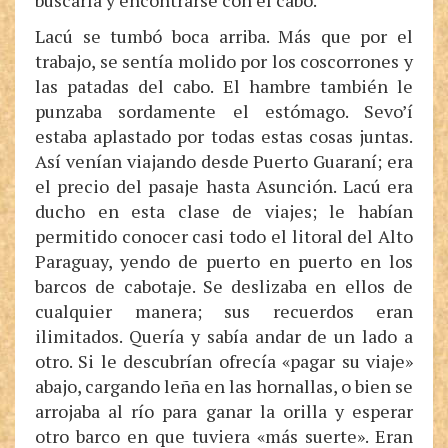
buscarla y encontrarse con el cabo.
Lacú se tumbó boca arriba. Más que por el
trabajo, se sentía molido por los coscorrones y
las patadas del cabo. El hambre también le
punzaba sordamente el estómago. Sevo’í
estaba aplastado por todas estas cosas juntas.
Así venían viajando desde Puerto Guaraní; era
el precio del pasaje hasta Asunción. Lacú era
ducho en esta clase de viajes; le habían
permitido conocer casi todo el litoral del Alto
Paraguay, yendo de puerto en puerto en los
barcos de cabotaje. Se deslizaba en ellos de
cualquier manera; sus recuerdos eran
ilimitados. Quería y sabía andar de un lado a
otro. Si le descubrían ofrecía «pagar su viaje»
abajo, cargando leña en las hornallas, o bien se
arrojaba al río para ganar la orilla y esperar
otro barco en que tuviera «más suerte». Eran