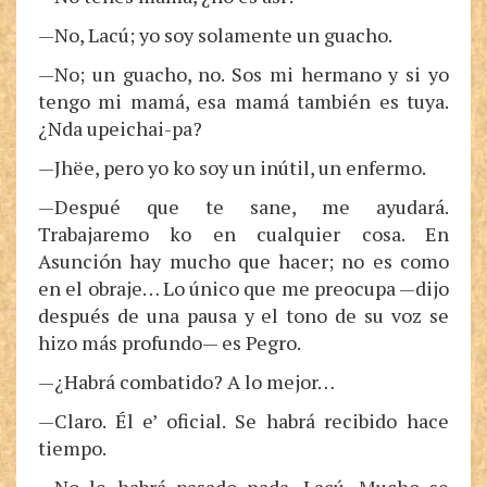
—No, Lacú; yo soy solamente un guacho.
—No; un guacho, no. Sos mi hermano y si yo
tengo mi mamá, esa mamá también es tuya.
¿Nda upeichai-pa?
—Jhëe, pero yo ko soy un inútil, un enfermo.
—Despué que te sane, me ayudará.
Trabajaremo ko en cualquier cosa. En
Asunción hay mucho que hacer; no es como
en el obraje… Lo único que me preocupa —dijo
después de una pausa y el tono de su voz se
hizo más profundo— es Pegro.
—¿Habrá combatido? A lo mejor…
—Claro. Él e’ oficial. Se habrá recibido hace
tiempo.