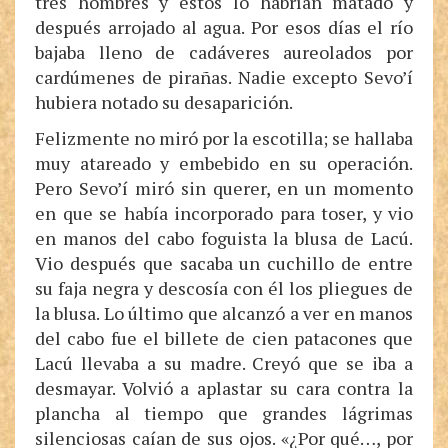
tres hombres y éstos lo habrían matado y
después arrojado al agua. Por esos días el río
bajaba lleno de cadáveres aureolados por
cardúmenes de pirañas. Nadie excepto Sevo’í
hubiera notado su desaparición.
Felizmente no miró por la escotilla; se hallaba
muy atareado y embebido en su operación.
Pero Sevo’í miró sin querer, en un momento
en que se había incorporado para toser, y vio
en manos del cabo foguista la blusa de Lacú.
Vio después que sacaba un cuchillo de entre
su faja negra y descosía con él los pliegues de
la blusa. Lo último que alcanzó a ver en manos
del cabo fue el billete de cien patacones que
Lacú llevaba a su madre. Creyó que se iba a
desmayar. Volvió a aplastar su cara contra la
plancha al tiempo que grandes lágrimas
silenciosas caían de sus ojos. «¿Por qué…, por