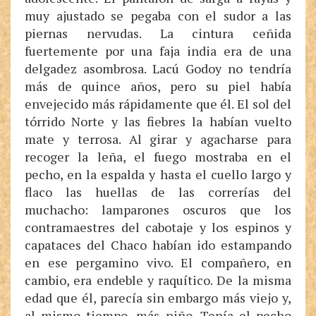
muy ajustado se pegaba con el sudor a las
piernas nervudas. La cintura ceñida
fuertemente por una faja india era de una
delgadez asombrosa. Lacú Godoy no tendría
más de quince años, pero su piel había
envejecido más rápidamente que él. El sol del
tórrido Norte y las fiebres la habían vuelto
mate y terrosa. Al girar y agacharse para
recoger la leña, el fuego mostraba en el
pecho, en la espalda y hasta el cuello largo y
flaco las huellas de las correrías del
muchacho: lamparones oscuros que los
contramaestres del cabotaje y los espinos y
capataces del Chaco habían ido estampando
en ese pergamino vivo. El compañero, en
cambio, era endeble y raquítico. De la misma
edad que él, parecía sin embargo más viejo y,
al mismo tiempo, más niño. Tenía el pecho