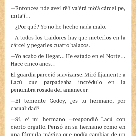
—Entonces nde aveí rë’í va’érá mö’á cárcel pe,
mita’í…
—¿Por qué? Yo no he hecho nada malo.
—A todos los traidores hay que meterlos en la
cárcel y pegarles cuatro balazos.
—Yo acabo de llegar… He estado en el Norte…
Hace cinco años…
El guardia pareció suavizarse. Miró fijamente a
Lacú que parpadeaba incrédulo en la
penumbra rosada del amanecer.
—El teniente Godoy, ¿es tu hermano, por
casualidad?
—Sí, e’ mi hermano —respondió Lacú con
cierto orgullo. Pensó en su hermano como en
una fórmula mágica que podía cambiar de un