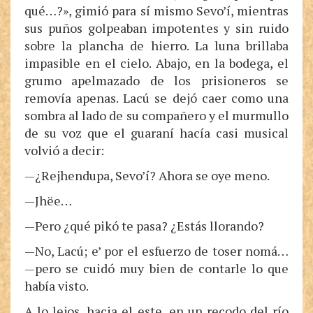
qué…?», gimió para sí mismo Sevo’í, mientras
sus puños golpeaban impotentes y sin ruido
sobre la plancha de hierro. La luna brillaba
impasible en el cielo. Abajo, en la bodega, el
grumo apelmazado de los prisioneros se
removía apenas. Lacú se dejó caer como una
sombra al lado de su compañero y el murmullo
de su voz que el guaraní hacía casi musical
volvió a decir:
—¿Rejhendupa, Sevo’í? Ahora se oye meno.
—Jhëe…
—Pero ¿qué pikó te pasa? ¿Estás llorando?
—No, Lacú; e’ por el esfuerzo de toser nomá…
—pero se cuidó muy bien de contarle lo que
había visto.
A lo lejos, hacia el este, en un recodo del río