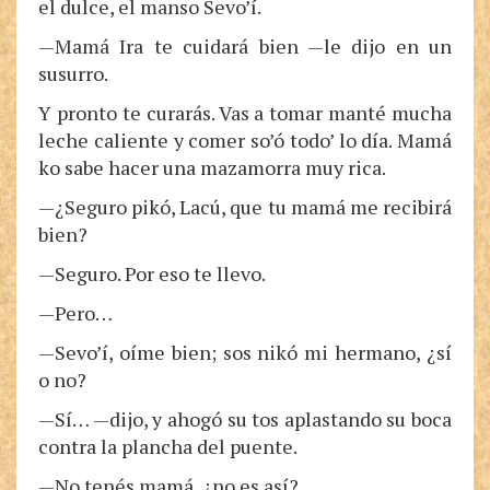
el dulce, el manso Sevo’í.
—Mamá Ira te cuidará bien —le dijo en un
susurro.
Y pronto te curarás. Vas a tomar manté mucha
leche caliente y comer so’ó todo’ lo día. Mamá
ko sabe hacer una mazamorra muy rica.
—¿Seguro pikó, Lacú, que tu mamá me recibirá
bien?
—Seguro. Por eso te llevo.
—Pero…
—Sevo’í, oíme bien; sos nikó mi hermano, ¿sí
o no?
—Sí… —dijo, y ahogó su tos aplastando su boca
contra la plancha del puente.
—No tenés mamá, ¿no es así?