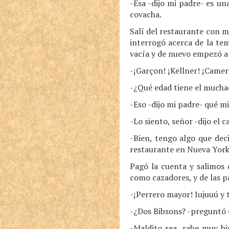
-Esa -dijo mi padre- es un
covacha.
Salí del restaurante con m
interrogó acerca de la te
vacía y de nuevo empezó a 
-¡Garçon! ¡Kellner! ¡Camer
-¿Qué edad tiene el mucha
-Eso -dijo mi padre- qué m
-Lo siento, señor -dijo el 
-Bien, tengo algo que dec
restaurante en Nueva York.
Pagó la cuenta y salimos 
como cazadores, y de las p
-¡Perrero mayor! Iujuuú y 
-¿Dos Bibsons? -preguntó 
-Maldito sea, sabe muy bi