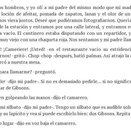
os hombros, y yo olí a mi padre del mismo modo que mi mad
 loción de afeitar, pomada de zapatos, lanas y el olor de u
nos viera juntos. Deseé que pudiéramos fotografiarnos. Querí
de la estación y entramos por una calle lateral, y entramos 
a vacío. El cantinero estaba disputando con un repartidor, y 
uy viejo con una chaqueta roja. Nos sentamos y mi padre llam
n! ¡Cameriere! ¡Usted! -en el restaurante vacío su estridenc
nos! -gritó-. Chop-chop -después, batió palmas. Así atrajo la
ercó a nuestra mesa.
para llamarme? -preguntó.
ier
-dijo mi padre-. Si no es demasiado pedirle… si no signifi
ar de Gibsons.
n golpeando las manos -dijo el camarero.
i silbato -dijo mi padre-. Tengo un silbato que es audible sol
 su lapicito y vea si puede escribirlo bien: dos Gibsons. Repit
 lugar -dijo en voz baja el camarero.