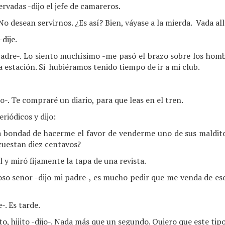
rvadas -dijo el jefe de camareros.
No desean servirnos. ¿Es así? Bien, váyase a la mierda. Vada all
dije.
i padre-. Lo siento muchísimo -me pasó el brazo sobre los ho
 estación. Si hubiéramos tenido tiempo de ir a mi club.
o-. Te compraré un diario, para que leas en el tren.
riódicos y dijo:
a bondad de hacerme el favor de venderme uno de sus malditos
cuestan diez centavos?
 y miró fijamente la tapa de una revista.
so señor -dijo mi padre-, es mucho pedir que me venda de e
-. Es tarde.
 hijito -dijo-. Nada más que un segundo. Quiero que este tip