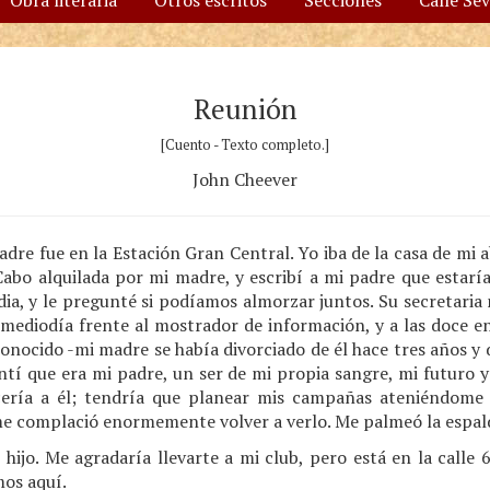
Obra literaria
Otros escritos
Secciones
Calle Se
Reunión
[Cuento - Texto completo.]
John Cheever
adre fue en la Estación Gran Central. Yo iba de la casa de mi 
abo alquilada por mi madre, y escribí a mi padre que estarí
ia, y le pregunté si podíamos almorzar juntos. Su secretaria 
mediodía frente al mostrador de información, y a las doce en 
onocido -mi madre se había divorciado de él hace tres años y
entí que era mi padre, un ser de mi propia sangre, mi futuro
ería a él; tendría que planear mis campañas ateniéndome a
me complació enormemente volver a verlo. Me palmeó la espal
, hijo. Me agradaría llevarte a mi club, pero está en la calle 
os aquí.