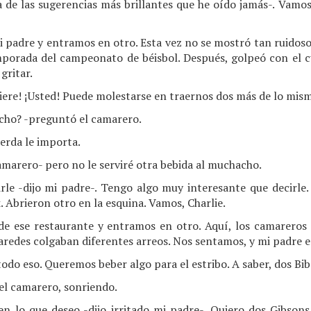
a de las sugerencias más brillantes que he oído jamás-. Vamos
i padre y entramos en otro. Esta vez no se mostró tan ruidoso
mporada del campeonato de béisbol. Después, golpeó con el cu
gritar.
iere! ¡Usted! Puede molestarse en traernos dos más de lo mis
cho? -preguntó el camarero.
ierda le importa.
camarero- pero no le serviré otra bebida al muchacho.
irle -dijo mi padre-. Tengo algo muy interesante que decirle.
 Abrieron otro en la esquina. Vamos, Charlie.
de ese restaurante y entramos en otro. Aquí, los camareros
aredes colgaban diferentes arreos. Nos sentamos, y mi padre e
todo eso. Queremos beber algo para el estribo. A saber, dos Bib
el camarero, sonriendo.
en lo que deseo -dijo irritado mi padre-. Quiero dos Gibsons,