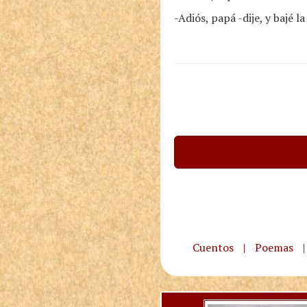
-Adiós, papá -dije, y bajé l
Cuentos
|
Poemas
|