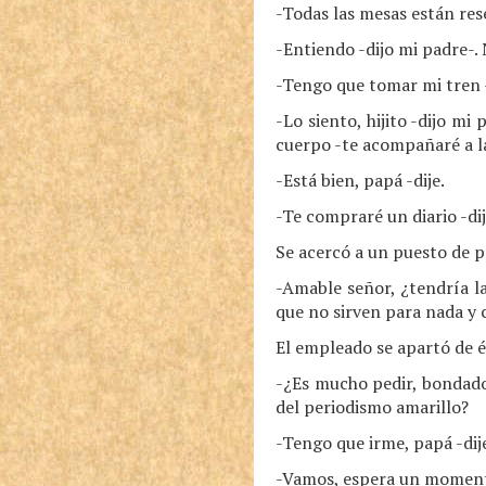
-Todas las mesas están rese
-Entiendo -dijo mi padre-. 
-Tengo que tomar mi tren -
-Lo siento, hijito -dijo m
cuerpo -te acompañaré a la
-Está bien, papá -dije.
-Te compraré un diario -dij
Se acercó a un puesto de pe
-Amable señor, ¿tendría l
que no sirven para nada y 
El empleado se apartó de él
-¿Es mucho pedir, bondado
del periodismo amarillo?
-Tengo que irme, papá -dije
-Vamos, espera un momento,