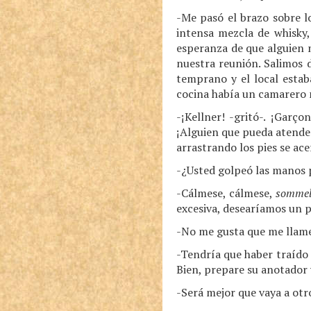
-Me pasó el brazo sobre l
intensa mezcla de whisky,
esperanza de que alguien 
nuestra reunión. Salimos 
temprano y el local estab
cocina había un camarero m
-¡Kellner! -gritó-. ¡Garço
¡Alguien que pueda atender
arrastrando los pies se ac
-¿Usted golpeó las manos 
-Cálmese, cálmese,
sommel
excesiva, desearíamos un p
-No me gusta que me llame
-Tendría que haber traído m
Bien, prepare su anotador y
-Será mejor que vaya a otro