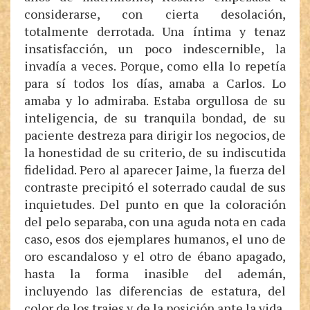
considerarse, con cierta desolación,
totalmente derrotada. Una íntima y tenaz
insatisfacción, un poco indescernible, la
invadía a veces. Porque, como ella lo repetía
para sí todos los días, amaba a Carlos. Lo
amaba y lo admiraba. Estaba orgullosa de su
inteligencia, de su tranquila bondad, de su
paciente destreza para dirigir los negocios, de
la honestidad de su criterio, de su indiscutida
fidelidad. Pero al aparecer Jaime, la fuerza del
contraste precipitó el soterrado caudal de sus
inquietudes. Del punto en que la coloración
del pelo separaba, con una aguda nota en cada
caso, esos dos ejemplares humanos, el uno de
oro escandaloso y el otro de ébano apagado,
hasta la forma inasible del ademán,
incluyendo las diferencias de estatura, del
color de los trajes y de la posición ante la vida,