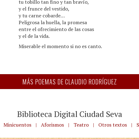
tu tobillo tan fino y tan bravío,
y el frunce del vestido,
y tu carne cobarde…
Peligrosa la huella, la promesa
entre el ofrecimiento de las cosas
y el de la vida.
Miserable el momento si no es canto.
MÁS POEMAS DE CLAUDIO RODRÍGUEZ
Biblioteca Digital Ciudad Seva
Minicuentos
|
Aforismos
|
Teatro
|
Otros textos
|
S