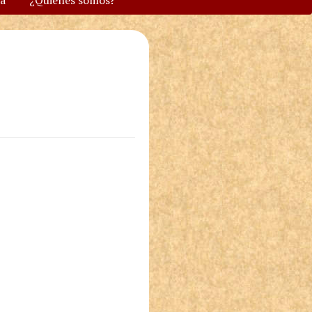
va
¿Quiénes somos?