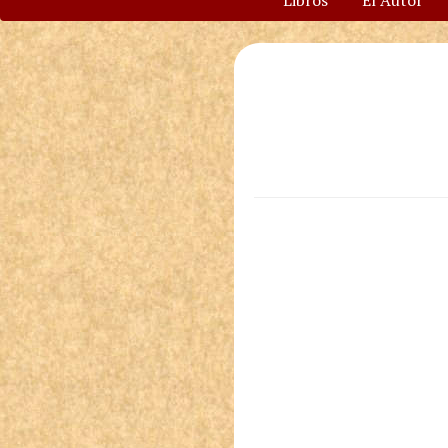
Libros
El Autor