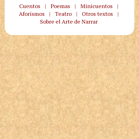
Cuentos
|
Poemas
|
Minicuentos
|
Aforismos
|
Teatro
|
Otros textos
|
Sobre el Arte de Narrar