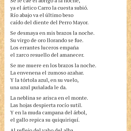
Se le cae el abrigo a la noche,
ya el ártico Carro la cuesta subió.
Río abajo va el último beso
caído del diente del Perro Mayor.
Se desmaya en mis brazos la noche.
Su virgo de oro llorando se fue.
Los errantes luceros empaña
el zarco resuello del amanecer.
Se me muere en los brazos la noche.
La envenena el zumoso azahar.
Y la tórtola azul, en su vuelo,
una azul puñalada le da.
La neblina se arisca en el monte.
Las hojas despierta rocío sutil.
Y en la muda campana del árbol,
el gallo repica su quiquiriquí.
Al reflejo del vaho del alba,