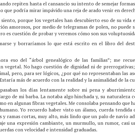
cuando repiten hasta el cansancio su intento de semejar formas
 que podría mirar impávido una reja de arado venir en derech
 siento, porque los vegetales han descubierto eso de su vida 
ción amorosos, por medio de telegramas de polen, no puede 
ero es cuestión de probar y veremos cómo son sus voluptuosid
arse y borraríamos lo que está escrito en el libro del dest
ra eso del “árbol genealógico de las familias”; me recue
n vegetal. No hago cuestión de dignidad ni de prerrogativas;
imal, pero, para ser lógicos, ¿por qué no representaban las a
staría más de acuerdo con la realidad y la animalidad de la cu
 pasaban los días lentamente sobre mi pena y aburrimiento
 largo de mi barba. La notaba algo hinchada y, su naturaleza có
omo en algunas fibras vegetales. Me consolaba pensando que ha
umano. Yo recuerdo haber visto un álamo, cuerda tendida del
 y ramas cortas, muy alto, más lindo que un palo de navío ad
llaje una expresión cambiante, un murmullo, un rumor, casi 
cuerdas con velocidad e intensidad graduadas.