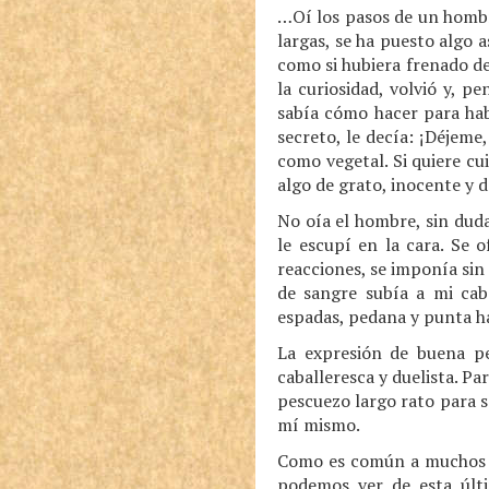
…Oí los pasos de un hombr
largas, se ha puesto algo 
como si hubiera frenado de
la curiosidad, volvió y, 
sabía cómo hacer para hab
secreto, le decía: ¡Déjem
como vegetal. Si quiere cu
algo de grato, inocente y d
No oía el hombre, sin dud
le escupí en la cara. Se 
reacciones, se imponía sin
de sangre subía a mi cab
espadas, pedana y punta há
La expresión de buena pe
caballeresca y duelista. Pa
pescuezo largo rato para 
mí mismo.
Como es común a muchos cu
podemos ver de esta últ