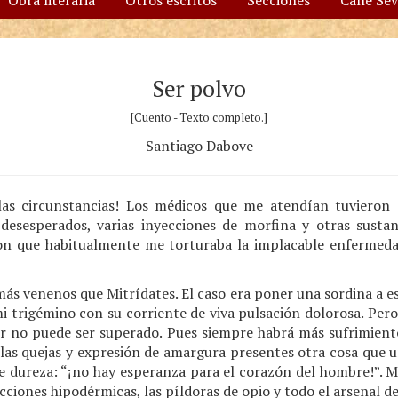
Obra literaria
Otros escritos
Secciones
Calle Se
Ser polvo
[Cuento - Texto completo.]
Santiago Dabove
 las circunstancias! Los médicos que me atendían tuvieron
s desesperados, varias inyecciones de morfina y otras sust
on que habitualmente me torturaba la implacable enfermeda
ás venenos que Mitrídates. El caso era poner una sordina a esa
 trigémino con su corriente de viva pulsación dolorosa. Pero
or no puede ser superado. Pues siempre habrá más sufrimient
 las quejas y expresión de amargura presentes otra cosa que u
le dureza: “¡no hay esperanza para el corazón del hombre!”. 
ecciones hipodérmicas, las píldoras de opio y todo el arsenal 