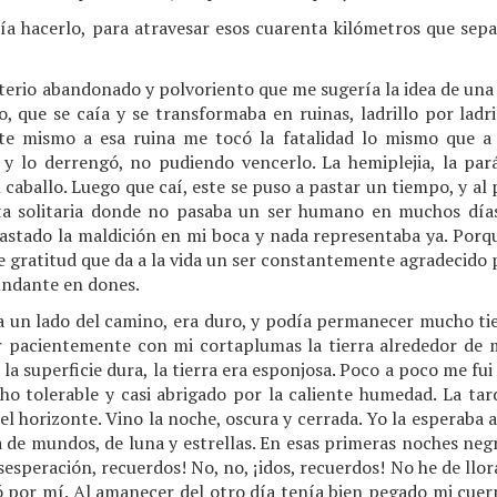
ía hacerlo, para atravesar esos cuarenta kilómetros que sep
erio abandonado y polvoriento que me sugería la idea de una 
, que se caía y se transformaba en ruinas, ladrillo por ladr
nte mismo a esa ruina me tocó la fatalidad lo mismo que a
o y lo derrengó, no pudiendo vencerlo. La hemiplejia, la par
caballo. Luego que caí, este se puso a pastar un tiempo, y al 
a solitaria donde no pasaba un ser humano en muchos días,
gastado la maldición en mi boca y nada representaba ya. Porqu
 gratitud que da a la vida un ser constantemente agradecido 
undante en dones.
 a un lado del camino, era duro, y podía permanecer mucho ti
 pacientemente con mi cortaplumas la tierra alrededor de m
 la superficie dura, la tierra era esponjosa. Poco a poco me f
cho tolerable y casi abrigado por la caliente humedad. La tar
el horizonte. Vino la noche, oscura y cerrada. Yo la esperaba a
 de mundos, de luna y estrellas. En esas primeras noches neg
sesperación, recuerdos! No, no, ¡idos, recuerdos! No he de llor
ró por mí. Al amanecer del otro día tenía bien pegado mi cuerp