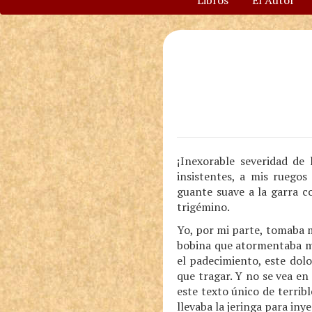
Libros
El Autor
¡Inexorable severidad de
insistentes, a mis ruego
guante suave a la garra c
trigémino.
Yo, por mi parte, tomaba m
bobina que atormentaba mi
el padecimiento, este dol
que tragar. Y no se vea en
este texto único de terrib
llevaba la jeringa para iny