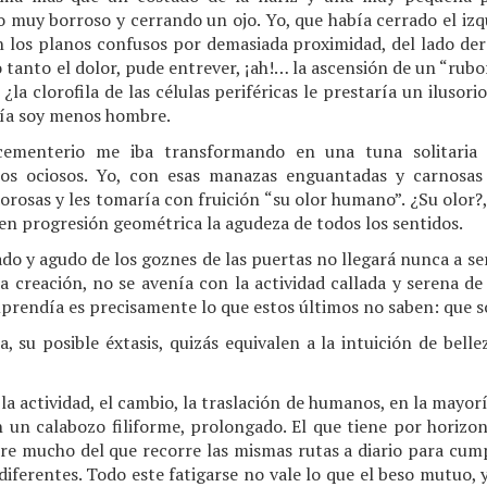
o muy borroso y cerrando un ojo. Yo, que había cerrado el iz
n los planos confusos por demasiada proximidad, del lado der
tanto el dolor, pude entrever, ¡ah!… la ascensión de un “rubor 
 ¿la clorofila de las células periféricas le prestaría un iluso
día soy menos hombre.
cementerio me iba transformando en una tuna solitaria 
s ociosos. Yo, con esas manazas enguantadas y carnosas 
orosas y les tomaría con fruición “su olor humano”. ¿Su olor?
en progresión geométrica la agudeza de todos los sentidos.
ado y agudo de los goznes de las puertas no llegará nunca a s
la creación, no se avenía con la actividad callada y serena de 
prendía es precisamente lo que estos últimos no saben: que s
a, su posible éxtasis, quizás equivalen a la intuición de bell
a actividad, el cambio, la traslación de humanos, en la mayorí
n un calabozo filiforme, prolongado. El que tiene por horizon
ere mucho del que recorre las mismas rutas a diario para cump
iferentes. Todo este fatigarse no vale lo que el beso mutuo, y