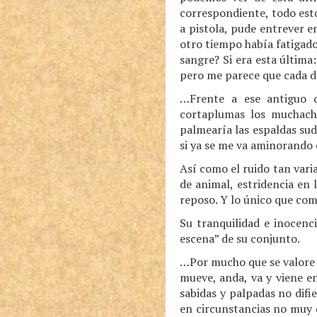
correspondiente, todo est
a pistola, pude entrever e
otro tiempo había fatigado 
sangre? Si era esta última:
pero me parece que cada 
…Frente a ese antiguo 
cortaplumas los muchacho
palmearía las espaldas sud
si ya se me va aminorando 
Así como el ruido tan vari
de animal, estridencia en 
reposo. Y lo único que com
Su tranquilidad e inocenci
escena” de su conjunto.
…Por mucho que se valore l
mueve, anda, va y viene e
sabidas y palpadas no difi
en circunstancias no muy d