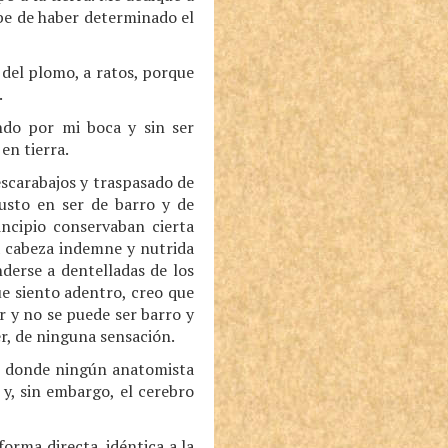
ebe de haber determinado el
del plomo, a ratos, porque
.
ndo por mi boca y sin ser
en tierra.
escarabajos y traspasado de
gusto en ser de barro y de
incipio conservaban cierta
a cabeza indemne y nutrida
derse a dentelladas de los
ue siento adentro, creo que
 y no se puede ser barro y
r, de ninguna sensación.
jo donde ningún anatomista
 y, sin embargo, el cerebro
orma directa, idéntica a la