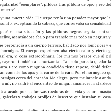
egularidad “ejemplares”, píldora tras píldora de opio y eso d
 muerte”.
 y una muerte-vida. El cuerpo tenía una pesadez mayor que la 
bsoluto, exceptuando la cabeza, que conservaba su sensibilidad
pasé en esa situación y las píldoras negras seguían entra
clive, asentándose abajo para transformar todo en negrura y 
ue pertenecía a un cuerpo terroso, habitado por lombrices y 
 hormigas. El cuerpo experimentaba cierto calor y cierto 
sí era, y, cosa extraordinaria, los mismos brazos que al pr
cayeron también a la horizontal. Tan solo parecía quedar l
nta. Pero como ninguna condición tiene reposo, debió defen
an comerle los ojos y la carne de la cara. Por el hormigueo q
hormigas cerca del corazón. Me alegra, pero me impele a andar
r a mí; no saldré al encuentro de ningún amanecer ni atardece
stá atacado por las fuerzas roedoras de la vida y es un amasi
, galerías y trabajos prolijos de insectos que instalan su casa
abeza recibía el alimento poderoso de la tierra, pero en una f