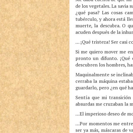
de los vegetales. La savia
¿qué pasa? Las cosas cam
tubérculo, y ahora está l
muerte, la descubra. O qu
acuden después de la inhum
… ¡Qué tristeza! Ser casi c
Si me quiero mover me enc
pronto un difunto. ¡Qué e
descubren los hombres, ha
Maquinalmente se inclinaba
cerraba la máquina estaba
guardarlo, pero ¿en qué har
Sentía que mi transición
absurdas me cruzaban la me
…El imperioso deseo de mov
…Por momentos me entrete
ser ya más, máscaras de v