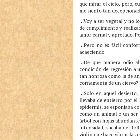
que mirar el cielo, pero, 
me siento tan decepcionado
…Voy a ser vegetal y no lo
de cumplimiento y realiza
amor carnal y apretado. P
…Pero no es fácil conform
acaeciendo.
…De qué manera odio aho
condición de regresión a u
tan honrosa como la de an
cornamenta de un ciervo? E
…Solo en aquel desierto,
llevaba de entierro por el
epidermis, se esponjaba c
como un animal o un ser h
árbol con hojas abundantes
intensidad, sacaba del fo
violín que hace vibrar las 