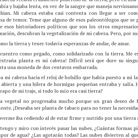
 subía y bajaba lenta, en vez de la sangre que maneja nerviosam
bian. Mi cabeza estaba casi contenta con llegar a ser co
lena de temor. Teme que alguno de esos paleontólogos que se 
e esos historiadores políticos que son los otros empresar
ación, descubran la vegetalización de mi cabeza. Pero, por su
omo la tierra y tener todavía esperanzas de andar, de amar.
uentro como pegado, como solidarizado con la tierra. Me es
xtraña planta es mi cabeza! Difícil será que dure su singu
sta una moneda de dos centavos embarrada.
 mi cabeza hacia el reloj de bolsillo que había puesto a mi l
 abierta y una hilera de hormigas pequeñas entraba y salía. H
apo de mi traje, si todo lo mío era casi tierra?
 a vegetal no progresaba mucho porque un gran deseo de 
nte. ¡Deseaba ser planta de tabaco para no tener la necesida
erme iba cediendo al de estar firme y nutrido por una tierra r
ngo y miro con interés pasar las nubes. ¿Cuántas formas pi
apor de agua? ¿Las agotarán todas? Las nubes divierten al qu