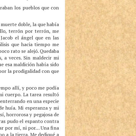
araban los pueblos que con
muerte doble, la que había
illo, terrón por terrón, me
 Jacob el ángel que en las
álisis que hacia tiempo me
poco rato se alejó. Quedaba
 a veces. Sin maldecir mi
e esa maldición había sido
por la prodigalidad con que
empo allí, y poco me podía
i cuerpo. La tarea resultó
ui enterrando en una especie
de huía. Mi esperanza y mi
sí, horrorosa y pegajosa de
ras pudo el espanto contra
ar por mí, ni por… Una fina
o a la tierra. Me dediqué a