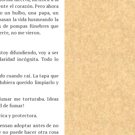
ente el corazón. Pero ahora
mo un bulbo, una papa, un
pasan la vida husmeando la
ios de pompas fúnebres que
erte, no me vieron.
toy difundiendo, voy a ser
laridad incógnita. Todo lo
ado cuando caí. La tapa que
ubiera querido limpiarlo y
fumar me torturaba. Ideas
d de fumar!
ica y protectora.
ensan adoptar antes de no
e no puede hacer otra cosa