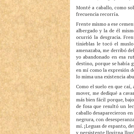
Monté a caballo, como sol
frecuencia recorría.
Frente mismo a ese cement
albergado y la de él mismo
ocurrió la desgracia. Fre
tinieblas le tocó el musl
amenazaba, me derribó del 
yo abandonado en esa rut
destino, porque se había 
en mí como la expresión de
lo mima una existencia ab
Como el suelo en que caí,
mover, me dediqué a cavar
más bien fácil porque, bajo
de fosa que resultó un le
caballo desaparecieron en 
negrura, con desesperanza
mí. ¡Leguas de espanto, de
y persistente llovizna llo