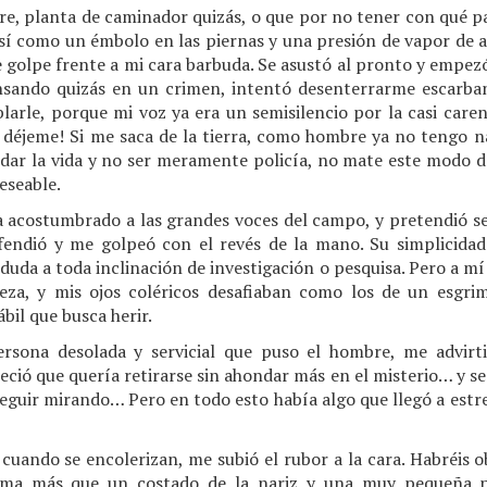
e, planta de caminador quizás, o que por no tener con qué pag
así como un émbolo en las piernas y una presión de vapor de 
 golpe frente a mi cara barbuda. Se asustó al pronto y empezó
pensando quizás en un crimen, intentó desenterrarme escarb
larle, porque mi voz ya era un semisilencio por la casi car
e, déjeme! Si me saca de la tierra, como hombre ya no tengo n
idar la vida y no ser meramente policía, no mate este modo d
eseable.
a acostumbrado a las grandes voces del campo, y pretendió s
ofendió y me golpeó con el revés de la mano. Su simplicida
 duda a toda inclinación de investigación o pesquisa. Pero a m
eza, y mis ojos coléricos desafiaban como los de un esgrim
bil que busca herir.
rsona desolada y servicial que puso el hombre, me advirt
reció que quería retirarse sin ahondar más en el misterio… y se
seguir mirando… Pero en todo esto había algo que llegó a estr
ando se encolerizan, me subió el rubor a la cara. Habréis o
ima más que un costado de la nariz y una muy pequeña par