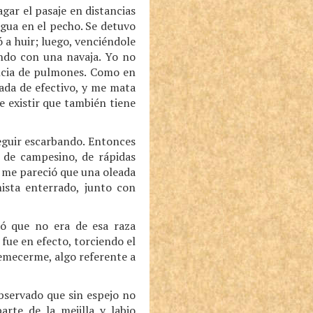
ar el pasaje en distancias
agua en el pecho. Se detuvo
 a huir; luego, venciéndole
ando con una navaja. Yo no
encia de pulmones. Como en
ada de efectivo, y me mata
e existir que también tiene
eguir escarbando. Entonces
d de campesino, de rápidas
í me pareció que una oleada
ista enterrado, junto con
ió que no era de esa raza
 fue en efecto, torciendo el
emecerme, algo referente a
bservado que sin espejo no
te de la mejilla y labio