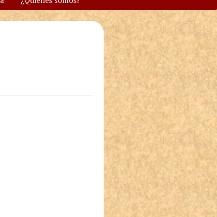
va
¿Quiénes somos?