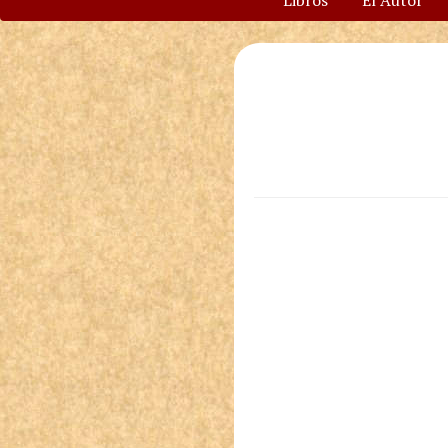
Libros
El Autor