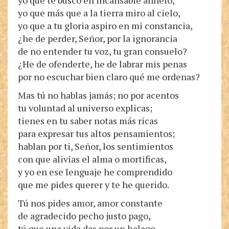
yo que te busco en incansable anhelo,
yo que más que a la tierra miro al cielo,
yo que a tu gloria aspiro en mi constancia,
¿he de perder, Señor, por la ignorancia
de no entender tu voz, tu gran consuelo?
¿He de ofenderte, he de labrar mis penas
por no escuchar bien claro qué me ordenas?
Mas tú no hablas jamás; no por acentos
tu voluntad al universo explicas;
tienes en tu saber notas más ricas
para expresar tus altos pensamientos;
hablan por ti, Señor, los sentimientos
con que alivias el alma o mortificas,
y yo en ese lenguaje he comprendido
que me pides querer y te he querido.
Tú nos pides amor, amor constante
de agradecido pecho justo pago,
tú que una vida das por un halago,