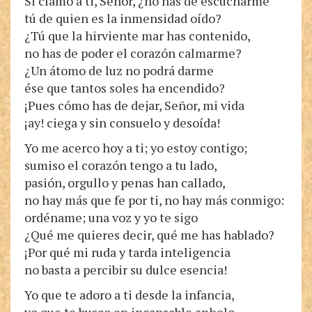
Si clamo a ti, Señor, ¿no has de escucharme
tú de quien es la inmensidad oído?
¿Tú que la hirviente mar has contenido,
no has de poder el corazón calmarme?
¿Un átomo de luz no podrá darme
ése que tantos soles ha encendido?
¡Pues cómo has de dejar, Señor, mi vida
¡ay! ciega y sin consuelo y desoída!
Yo me acerco hoy a ti; yo estoy contigo;
sumiso el corazón tengo a tu lado,
pasión, orgullo y penas han callado,
no hay más que fe por ti, no hay más conmigo:
ordéname; una voz y yo te sigo
¿Qué me quieres decir, qué me has hablado?
¡Por qué mi ruda y tarda inteligencia
no basta a percibir su dulce esencia!
Yo que te adoro a ti desde la infancia,