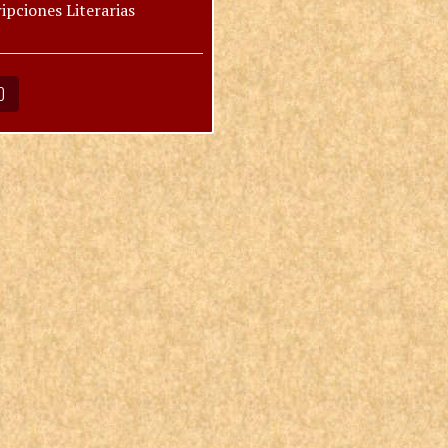
ipciones Literarias
O