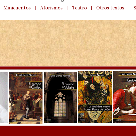
Minicuentos
|
Aforismos
|
Teatro
|
Otros textos
|
S