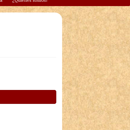
va
¿Quiénes somos?