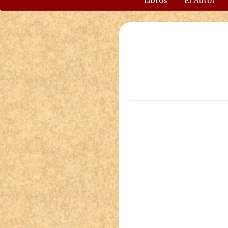
Libros
El Autor