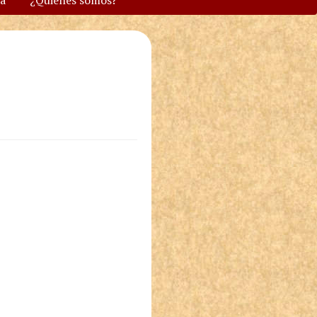
va
¿Quiénes somos?