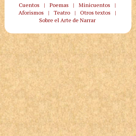
Cuentos
|
Poemas
|
Minicuentos
|
Aforismos
|
Teatro
|
Otros textos
|
Sobre el Arte de Narrar