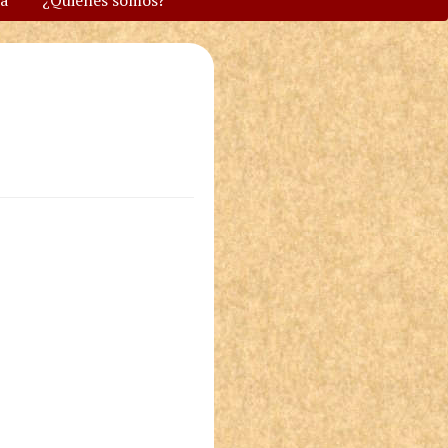
va
¿Quiénes somos?