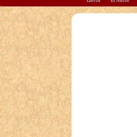
Libros
El Autor